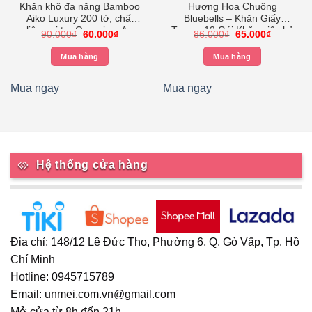
Khăn khô đa năng Bamboo
Hương Hoa Chuông
Aiko Luxury 200 tờ, chất
Bluebells – Khăn Giấy
liệu sợi tre Organic – An
Tempo 12 Gói Khăn giấy bỏ
Giá
Giá
Giá
Giá
90.000
₫
60.000
₫
86.000
₫
65.000
₫
toàn cho Bé
túi Tempo Petit Cao Cấp
gốc
hiện
gốc
hiện
là:
tại
là:
tại
Mua hàng
Mua hàng
90.000₫.
là:
86.000₫.
là:
.
60.000₫.
65.000₫.
Mua ngay
Mua ngay
Hệ thống cửa hàng
Địa chỉ: 148/12 Lê Đức Thọ, Phường 6, Q. Gò Vấp, Tp. Hồ
Chí Minh
Hotline: 0945715789
Email: unmei.com.vn@gmail.com
Mở cửa từ 8h đến 21h