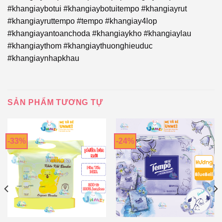
#khangiaybotui #khangiaybotuitempo #khangiayrut
#khangiayruttempo #tempo #khangiay4lop
#khangiayantoanchoda #khangiaykho #khangiaylau
#khangiaythom #khangiaythuonghieuduc
#khangiaynhapkhau
SẢN PHẨM TƯƠNG TỰ
-33%
-24%