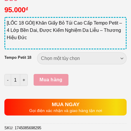
95.000
₫
[LỐC 18 GÓI] Khăn Giấy Bỏ Túi Cao Cấp Tempo Petit –
4 Lớp Bền Dai, Được Kiểm Nghiệm Da Liễu – Thương
Hiệu Đức
Tempo Petit 18
Số lượng
Mua hàng
MUA NGAY
Gọi điện xác nhận và giao hàng tận nơi
SKU:
1745085698295