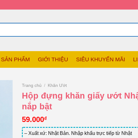
SẢN PHẨM
GIỚI THIỆU
SIÊU KHUYẾN MÃI
L
Trang chủ
/
Khăn Ướt
Hộp đựng khăn giấy ướt Nhậ
nắp bật
59.000
₫
– Xuất xứ: Nhật Bản. Nhập khẩu trực tiếp từ Nhật