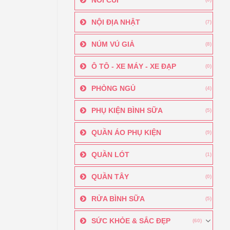
NỘI ĐỊA NHẬT
(7)
NÚM VÚ GIẢ
(8)
Ô TÔ - XE MÁY - XE ĐẠP
(0)
PHÒNG NGỦ
(4)
PHỤ KIỆN BÌNH SỮA
(5)
QUẦN ÁO PHỤ KIỆN
(9)
QUẦN LÓT
(1)
QUẦN TÂY
(0)
RỬA BÌNH SỮA
(5)
SỨC KHỎE & SẮC ĐẸP
(60)