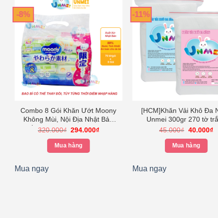
-8%
-11%
Combo 8 Gói Khăn Ướt Moony
[HCM]Khăn Vải Khô Đa 
Không Mùi, Nội Địa Nhật Bản
Unmei 300gr 270 tờ tr
Mềm Mại 76 tờ/gói An Toàn
Giá
Giá
Giá
G
320.000
₫
294.000
₫
45.000
₫
40.000
₫
gốc
hiện
gốc
h
Cho Bé Từ Sơ Sinh
là:
tại
là:
tạ
Mua hàng
Mua hàng
320.000₫.
là:
45.000₫.
là
₫.
294.000₫.
4
Mua ngay
Mua ngay