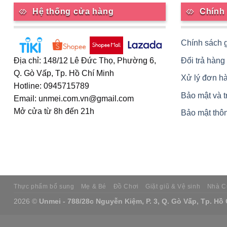
Hệ thống cửa hàng
Chính
Chính sách 
Đổi trả hàng
Địa chỉ: 148/12 Lê Đức Thọ, Phường 6,
Q. Gò Vấp, Tp. Hồ Chí Minh
Xử lý đơn h
Hotline: 0945715789
Bảo mật và 
Email: unmei.com.vn@gmail.com
Mở cửa từ 8h đến 21h
Bảo mật thôn
Thực phẩm bổ sung
Mẹ & Bé
Đồ Chơi
Giặt giũ & Vệ sinh
Nhà C
2026 ©
Unmei - 788/28c Nguyễn Kiệm, P. 3, Q. Gò Vấp, Tp. Hồ