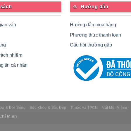
 sách
Hướng dẫn
giao vận
Hướng dẫn mua hàng
Phương thức thanh toán
àng
Câu hỏi thường gặp
trách nhiệm
g tin cá nhân
ửa & Đời Sống
Sức Khỏe & Sắc Đẹp
Thuốc và TPCN
Mắt Mũi Miệng
 Chí Minh