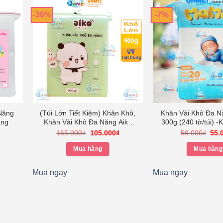
-36%
-7%
Năng
(Túi Lớn Tiết Kiệm) Khăn Khô,
Khăn Vải Khô Đa 
ắng
Khăn Vải Khô Đa Năng Aiko
300g (240 tờ/túi) -
Bịch 900g (KT:13,5x19cm)
15x18cm
iá
Giá
Giá
Giá
165.000
₫
105.000
₫
59.000
₫
55.
iện
gốc
hiện
gốc
i
là:
tại
là:
Mua hàng
Mua hàng
:
165.000₫.
là:
59.
0.000₫.
105.000₫.
Mua ngay
Mua ngay