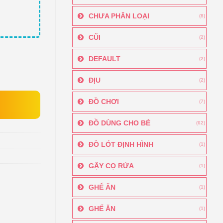
CHƯA PHÂN LOẠI
(8)
CŨI
(2)
DEFAULT
(2)
ĐỊU
(2)
ĐỒ CHƠI
(7)
ĐỒ DÙNG CHO BÉ
(62)
ĐỒ LÓT ĐỊNH HÌNH
(1)
GẬY CỌ RỬA
(1)
GHẾ ĂN
(1)
GHẾ ĂN
(1)