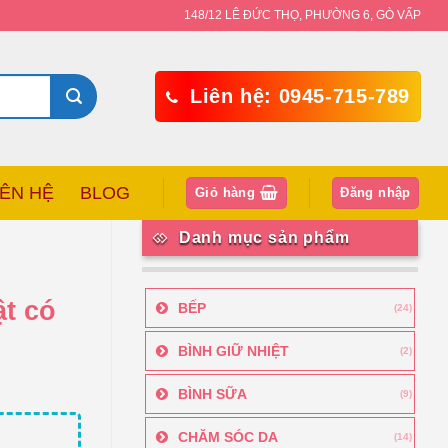
148/12 LÊ ĐỨC THỌ, PHƯỜNG 6, GÒ VẤP
Liên hệ: 0945-715-789
IÊN HỆ
BLOG
Giỏ hàng
Đăng nhập
Danh mục sản phẩm
t có
BẾP
(24)
BÌNH GIỮ NHIỆT
(2)
BÌNH SỮA
(9)
CHĂM SÓC DA
(14)