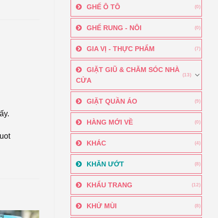
GHẾ Ô TÔ
(0)
GHẾ RUNG - NÔI
(0)
GIA VỊ - THỰC PHẨM
(7)
GIẶT GIŨ & CHĂM SÓC NHÀ
(13)
CỬA
GIẶT QUẦN ÁO
(9)
ấy.
HÀNG MỚI VỀ
(0)
uot
KHÁC
(4)
KHĂN ƯỚT
(8)
KHẨU TRANG
(12)
KHỬ MÙI
(8)