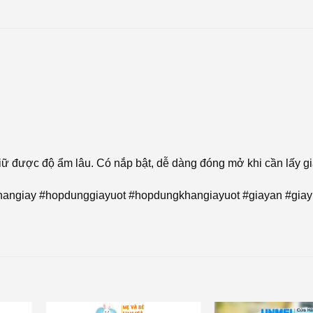
iữ được độ ẩm lâu. Có nắp bật, dễ dàng đóng mở khi cần lấy gi
ngiay #hopdunggiayuot #hopdungkhangiayuot #giayan #giay