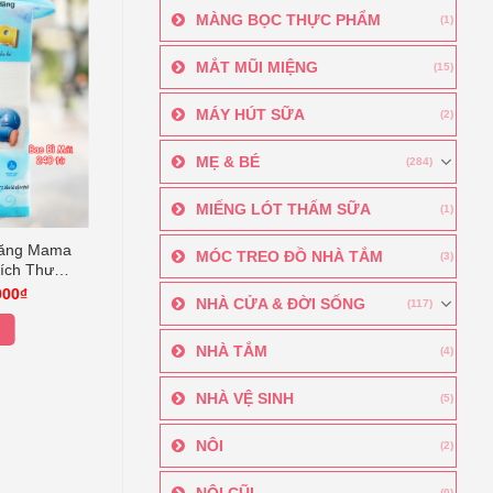
MÀNG BỌC THỰC PHẨM
(1)
MẮT MŨI MIỆNG
(15)
MÁY HÚT SỮA
(2)
MẸ & BÉ
(284)
MIẾNG LÓT THẤM SỮA
(1)
Năng Mama
MÓC TREO ĐỒ NHÀ TẮM
(3)
Kích Thước
Giá
000
₫
NHÀ CỬA & ĐỜI SỐNG
(117)
hiện
tại
000₫.
là:
NHÀ TẮM
(4)
55.000₫.
NHÀ VỆ SINH
(5)
NÔI
(2)
NÔI CŨI
(0)