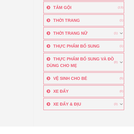
TẮM GỘI
(13)
THỜI TRANG
(1)
THỜI TRANG NỮ
(1)
THỰC PHẨM BỔ SUNG
(1)
THỰC PHẨM BỔ SUNG VÀ ĐỒ
(0)
DÙNG CHO MẸ
VỆ SINH CHO BÉ
(5)
XE ĐẨY
(0)
XE ĐẨY & ĐỊU
(3)