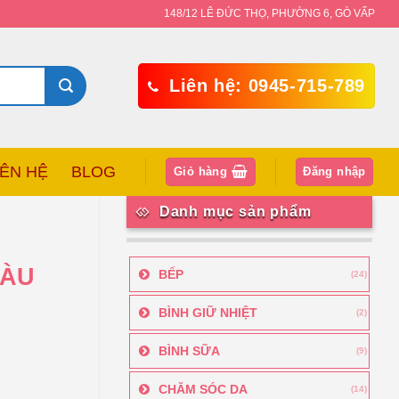
148/12 LÊ ĐỨC THỌ, PHƯỜNG 6, GÒ VẤP
Liên hệ: 0945-715-789
IÊN HỆ
BLOG
Giỏ hàng
Đăng nhập
Danh mục sản phẩm
MÀU
BẾP
(24)
BÌNH GIỮ NHIỆT
(2)
BÌNH SỮA
(9)
CHĂM SÓC DA
(14)