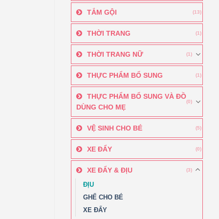
TẮM GỘI
(13)
THỜI TRANG
(1)
THỜI TRANG NỮ
(1)
THỰC PHẨM BỔ SUNG
(1)
THỰC PHẨM BỔ SUNG VÀ ĐỒ
(0)
DÙNG CHO MẸ
VỆ SINH CHO BÉ
(5)
XE ĐẨY
(0)
XE ĐẨY & ĐỊU
(3)
ĐỊU
GHẾ CHO BÉ
XE ĐẨY