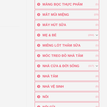
MÀNG BỌC THỰC PHẨM
(1)
MẮT MŨI MIỆNG
(15)
MÁY HÚT SỮA
(2)
MẸ & BÉ
(284)
MIẾNG LÓT THẤM SỮA
(1)
MÓC TREO ĐỒ NHÀ TẮM
(3)
NHÀ CỬA & ĐỜI SỐNG
(117)
NHÀ TẮM
(4)
NHÀ VỆ SINH
(5)
NÔI
(2)
NÔI CŨI
(0)