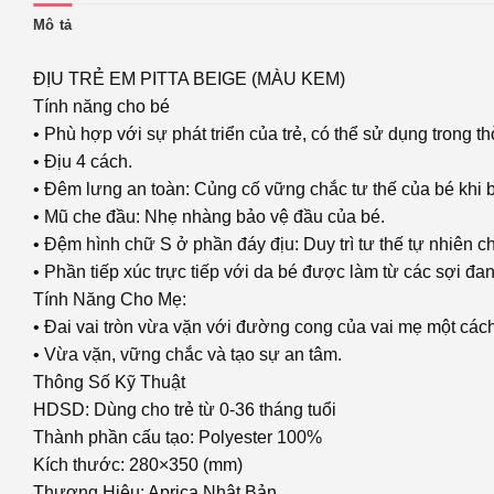
Mô tả
ĐỊU TRẺ EM PITTA BEIGE (MÀU KEM)
Tính năng cho bé
• Phù hợp với sự phát triển của trẻ, có thể sử dụng trong th
• Địu 4 cách.
• Đêm lưng an toàn: Củng cố vững chắc tư thế của bé khi 
• Mũ che đầu: Nhẹ nhàng bảo vệ đầu của bé.
• Đệm hình chữ S ở phần đáy địu: Duy trì tư thế tự nhiên 
• Phần tiếp xúc trực tiếp với da bé được làm từ các sợi đ
Tính Năng Cho Mẹ:
• Đai vai tròn vừa vặn với đường cong của vai mẹ một các
• Vừa vặn, vững chắc và tạo sự an tâm.
Thông Số Kỹ Thuật
HDSD: Dùng cho trẻ từ 0-36 tháng tuổi
Thành phần cấu tạo: Polyester 100%
Kích thước: 280×350 (mm)
Thương Hiệu: Aprica Nhật Bản