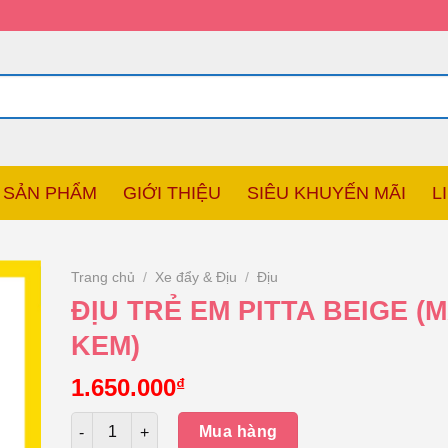
SẢN PHẨM
GIỚI THIỆU
SIÊU KHUYẾN MÃI
L
Trang chủ
/
Xe đẩy & Địu
/
Địu
ĐỊU TRẺ EM PITTA BEIGE (
KEM)
1.650.000
₫
Số lượng
Mua hàng