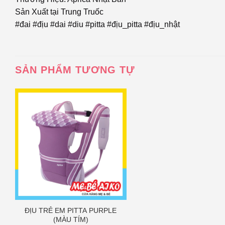
Sản Xuất tại Trung Truốc
#đai #địu #dai #diu #pitta #địu_pitta #địu_nhật
SẢN PHẨM TƯƠNG TỰ
ĐỊU TRẺ EM PITTA PURPLE
(MÀU TÍM)