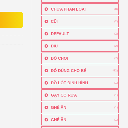
CHƯA PHÂN LOẠI
(8)
CŨI
(2)
DEFAULT
(2)
ĐỊU
(2)
ĐỒ CHƠI
(7)
ĐỒ DÙNG CHO BÉ
(62)
ĐỒ LÓT ĐỊNH HÌNH
(1)
GẬY CỌ RỬA
(1)
GHẾ ĂN
(1)
GHẾ ĂN
(1)