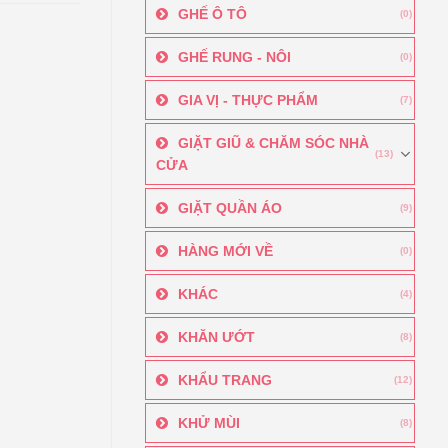
GHẾ Ô TÔ
(0)
GHẾ RUNG - NÔI
(0)
GIA VỊ - THỰC PHẨM
(7)
GIẶT GIŨ & CHĂM SÓC NHÀ
(13)
CỬA
GIẶT QUẦN ÁO
(9)
HÀNG MỚI VỀ
(0)
KHÁC
(4)
KHĂN ƯỚT
(8)
KHẨU TRANG
(12)
KHỬ MÙI
(8)