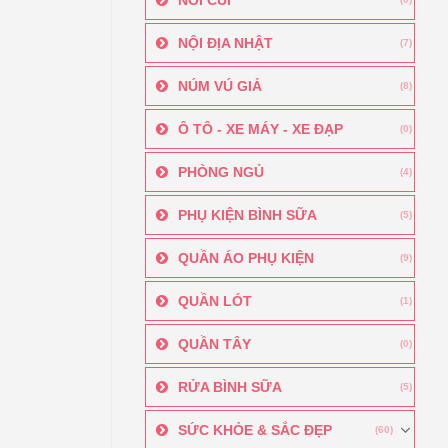
NỘI ĐỊA NHẬT
(7)
NÚM VÚ GIẢ
(8)
Ô TÔ - XE MÁY - XE ĐẠP
(0)
PHÒNG NGỦ
(4)
PHỤ KIỆN BÌNH SỮA
(5)
QUẦN ÁO PHỤ KIỆN
(9)
QUẦN LÓT
(1)
QUẦN TÂY
(0)
RỬA BÌNH SỮA
(5)
SỨC KHỎE & SẮC ĐẸP
(60)