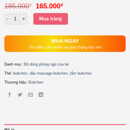
Giá
Giá
185.000
165.000
₫
₫
gốc
hiện
Số lượng
là:
tại
Mua hàng
185.000₫.
là:
165.000₫.
MUA NGAY
Gọi điện xác nhận và giao hàng tận nơi
Danh mục:
Đồ dùng phòng ngủ của bé
Thẻ:
bubchen
,
dầu massage bubchen
,
tắm bubchen
Thương hiệu:
Bubchen
Mô tả