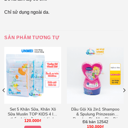
Chỉ sử dụng ngoài da.
SẢN PHẨM TƯƠNG TỰ
Set 5 Khăn Sữa, Khăn Xô
Dầu Gội Xả 2in1 Shampoo
Sữa Muslin TOP KIDS 4 lớp
& Spulung Prinzessin
thấm hút,mềm mại dành
Rosalea Dịu Nhẹ Cho Bé
120.000
₫
Đã bán 12542
cho sơ sinh (size 25x25cm)-
230ml Bubchen Công Chúa
150.000
₫