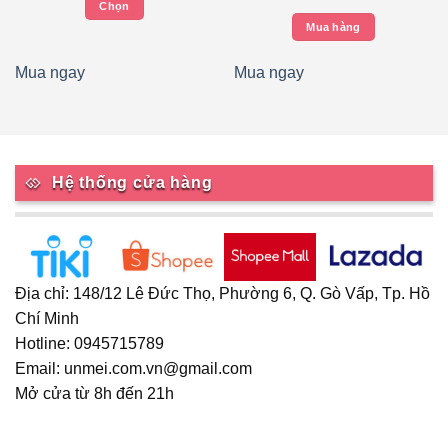
tại UNMEI OFFICIAL
Chọn
Mua hàng
Sản
phẩm
này
Mua ngay
Mua ngay
có
nhiều
biến
thể.
Các
Hệ thống cửa hàng
tùy
chọn
có
thể
được
Địa chỉ: 148/12 Lê Đức Thọ, Phường 6, Q. Gò Vấp, Tp. Hồ
chọn
Chí Minh
trên
Hotline: 0945715789
trang
sản
Email: unmei.com.vn@gmail.com
phẩm
Mở cửa từ 8h đến 21h