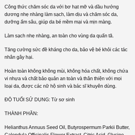
Công thức chăm sóc da với bơ hạt mỡ và dầu hướng
dương nhẹ nhàng làm sạch, làm dịu và chăm sóc da,
dưỡng ẩm sâu, giúp da bé mềm mại và mịn màng.
Làm sạch nhẹ nhàng, an toàn cho vùng da quấn tã.
Tăng cường sức đề kháng cho da, bảo vệ bé khỏi các tác
nhân gây hại.
Hoàn toàn không không mùi, không hóa chất, không chứa
vi nhựa và chất bảo quản an toàn và thân thiện với mọi
loại da, được các nữ hộ sinh và bác sĩ khuyên dùng.
ĐỘ TUỔI SỬ DỤNG: Từ sơ sinh
THÀNH PHẦN:
Helianthus Annuus Seed Oil, Butyrospermum Parkii Butter,
Calendula Officinalis Flower Extract, Citric Acid, Glycine