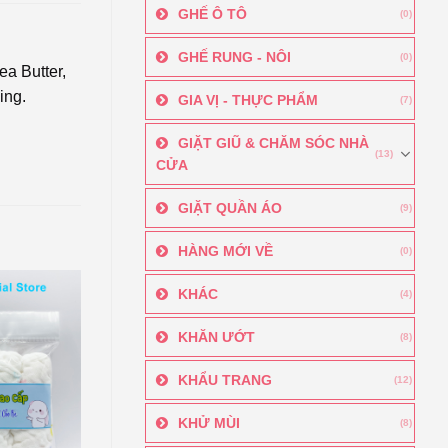
GHẾ Ô TÔ
(0)
GHẾ RUNG - NÔI
(0)
ea Butter,
ing.
GIA VỊ - THỰC PHẨM
(7)
GIẶT GIŨ & CHĂM SÓC NHÀ
(13)
CỬA
GIẶT QUẦN ÁO
(9)
HÀNG MỚI VỀ
(0)
KHÁC
(4)
KHĂN ƯỚT
(8)
KHẨU TRANG
(12)
KHỬ MÙI
(8)