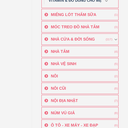
VITAMIN & ĐỒ DÙNG CHO MẸ
MIẾNG LÓT THẤM SỮA
(1)
MÓC TREO ĐỒ NHÀ TẮM
(3)
NHÀ CỬA & ĐỜI SỐNG
(117)
NHÀ TẮM
(4)
NHÀ VỆ SINH
(5)
NÔI
(2)
NÔI CŨI
(0)
NỘI ĐỊA NHẬT
(7)
NÚM VÚ GIẢ
(8)
Ô TÔ - XE MÁY - XE ĐẠP
(0)