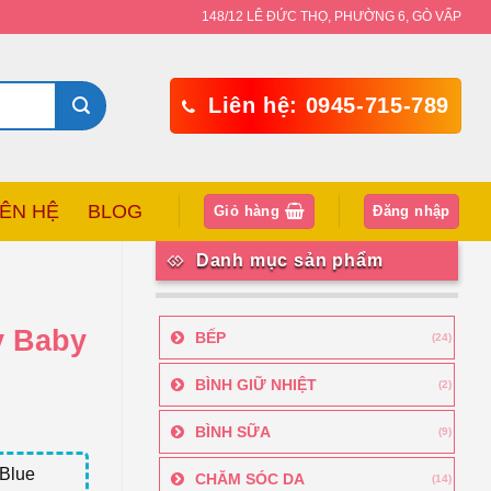
148/12 LÊ ĐỨC THỌ, PHƯỜNG 6, GÒ VẤP
Liên hệ: 0945-715-789
IÊN HỆ
BLOG
Giỏ hàng
Đăng nhập
Danh mục sản phẩm
y Baby
BẾP
(24)
BÌNH GIỮ NHIỆT
(2)
BÌNH SỮA
(9)
 Blue
CHĂM SÓC DA
(14)