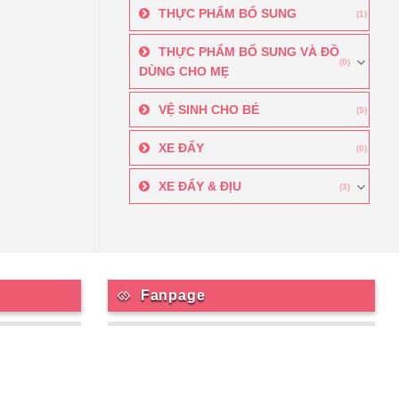
THỰC PHẨM BỔ SUNG
(1)
THỰC PHẨM BỔ SUNG VÀ ĐỒ
(0)
DÙNG CHO MẸ
VỆ SINH CHO BÉ
(5)
XE ĐẨY
(0)
XE ĐẨY & ĐỊU
(3)
Fanpage