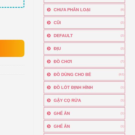
CHƯA PHÂN LOẠI
(8)
CŨI
(2)
DEFAULT
(2)
ĐỊU
(2)
ĐỒ CHƠI
(7)
ĐỒ DÙNG CHO BÉ
(62)
ĐỒ LÓT ĐỊNH HÌNH
(1)
GẬY CỌ RỬA
(1)
GHẾ ĂN
(1)
GHẾ ĂN
(1)