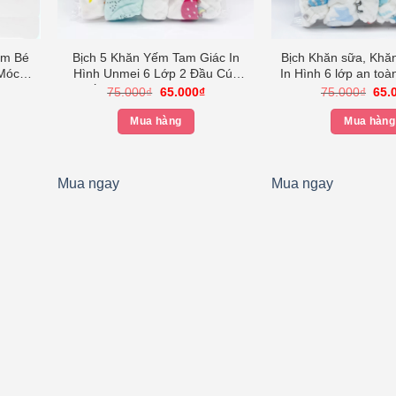
Em Bé
Bịch 5 Khăn Yếm Tam Giác In
Bịch Khăn sữa, Khă
Móc
Hình Unmei 6 Lớp 2 Đầu Cúc
In Hình 6 lớp an toà
Xoay
Bấm Tiện Lợi Cho Bé Yêu,
sinh – Unmei (Hàn
Giá
Giá
Giá
75.000
₫
65.000
₫
75.000
₫
65.
gốc
hiện
gốc
 màu
Dạng Khăn 100% Cotton
xuất Nhật) (Khăn k
iá
là:
tại
là:
30cm x 30
Mua hàng
Mua hàng
iện
75.000₫.
là:
75.
i
65.000₫.
:
5.000₫.
Mua ngay
Mua ngay