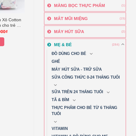
MÀNG BỌC THỰC PHẨM
(1)
MẮT MŨI MIỆNG
(15)
n Xô Cotton
n cho trẻ sơ
g Việt Nam
Giá
MÁY HÚT SỮA
000
₫
(2)
hiện
ích thước
tại
cm)
000₫.
là:
MẸ & BÉ
(284)
65.000₫.
ĐỒ DÙNG CHO BÉ
GHẾ
MÁY HÚT SỮA - TRỮ SỮA
SỮA CÔNG THỨC 0-24 THÁNG TUỔI
SỮA TRÊN 24 THÁNG TUỔI
TÃ & BỈM
THỰC PHẨM CHO BÉ TỪ 6 THÁNG
TUỔI
VITAMIN