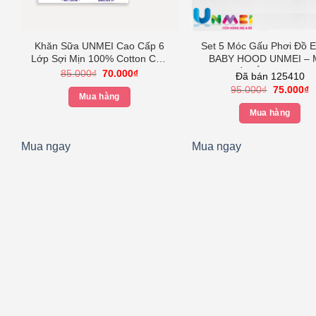
Khăn Sữa UNMEI Cao Cấp 6
Set 5 Móc Gấu Phơi Đồ 
Lớp Sợi Mịn 100% Cotton Cho
BABY HOOD UNMEI – 
Bé Từ Sơ Sinh (Kích Thước
Phơi Quần Áo Trê Em – 
Giá
Giá
85.000
₫
70.000
₫
Đã bán 125410
gốc
hiện
25x25cm)
360 độ- Nhựa Cao Cấp
Giá
G
95.000
₫
75.000
₫
là:
tại
Hồng
Mua hàng
gốc
h
85.000₫.
là:
là:
tạ
70.000₫.
Mua hàng
95.000₫.
là
00₫.
7
Mua ngay
Mua ngay