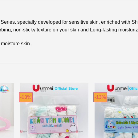
ries, specially developed for sensitive skin, enriched with Sh
orbing, non-sticky texture on your skin and Long-lasting moisturiz
 moisture skin.
-13%
-13%