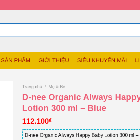
SẢN PHẨM
GIỚI THIỆU
SIÊU KHUYẾN MÃI
L
Trang chủ
/
Mẹ & Bé
D-nee Organic Always Happ
Lotion 300 ml – Blue
112.100
₫
D-nee Organic Always Happy Baby Lotion 300 ml –