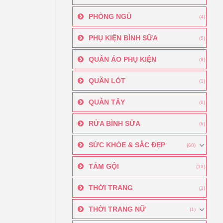
PHÒNG NGỦ
(4)
PHỤ KIỆN BÌNH SỮA
(5)
QUẦN ÁO PHỤ KIỆN
(9)
QUẦN LÓT
(1)
QUẦN TÂY
(0)
RỬA BÌNH SỮA
(5)
SỨC KHỎE & SẮC ĐẸP
(60)
TẮM GỘI
(13)
THỜI TRANG
(1)
THỜI TRANG NỮ
(1)