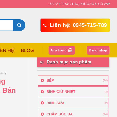
148/12 LÊ ĐỨC THỌ, PHƯỜNG 6, GÒ VẤP
Liên hệ: 0945-715-789
IÊN HỆ
BLOG
Giỏ hàng
Đăng nhập
Danh mục sản phẩm
rang
ng
BẾP
(24)
t Bản
BÌNH GIỮ NHIỆT
(2)
BÌNH SỮA
(9)
CHĂM SÓC DA
(14)