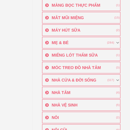
MÀNG BỌC THỰC PHẨM
(1)
MẮT MŨI MIỆNG
(15)
MÁY HÚT SỮA
(2)
MẸ & BÉ
(284)
MIẾNG LÓT THẤM SỮA
(1)
MÓC TREO ĐỒ NHÀ TẮM
(3)
NHÀ CỬA & ĐỜI SỐNG
(117)
NHÀ TẮM
(4)
NHÀ VỆ SINH
(5)
NÔI
(2)
NÔI CŨI
(0)