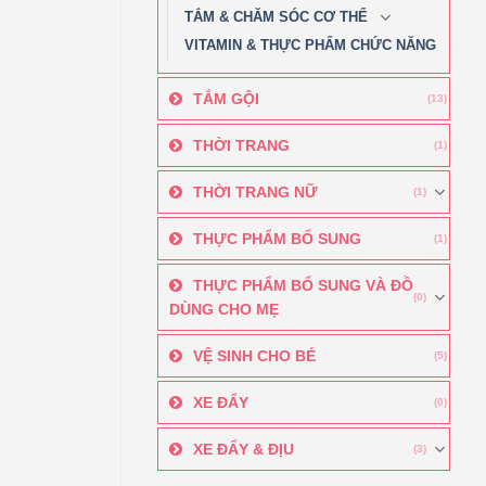
TẮM & CHĂM SÓC CƠ THỂ
VITAMIN & THỰC PHẨM CHỨC NĂNG
TẮM GỘI
(13)
THỜI TRANG
(1)
THỜI TRANG NỮ
(1)
THỰC PHẨM BỔ SUNG
(1)
THỰC PHẨM BỔ SUNG VÀ ĐỒ
(0)
DÙNG CHO MẸ
VỆ SINH CHO BÉ
(5)
XE ĐẨY
(0)
XE ĐẨY & ĐỊU
(3)