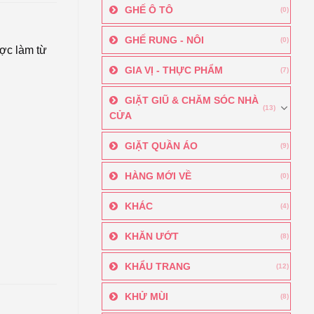
GHẾ Ô TÔ
(0)
GHẾ RUNG - NÔI
(0)
c làm từ
GIA VỊ - THỰC PHẨM
(7)
GIẶT GIŨ & CHĂM SÓC NHÀ
(13)
CỬA
GIẶT QUẦN ÁO
(9)
HÀNG MỚI VỀ
(0)
KHÁC
(4)
KHĂN ƯỚT
(8)
KHẨU TRANG
(12)
KHỬ MÙI
(8)