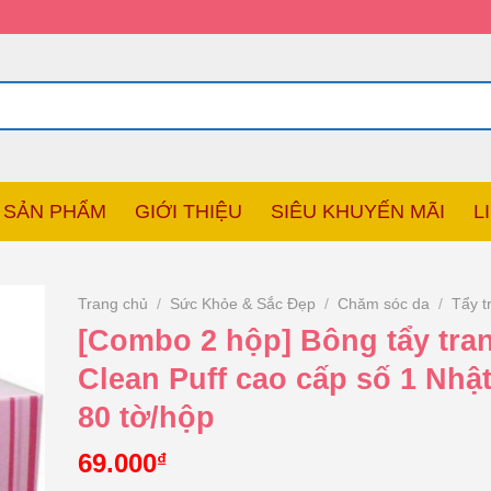
SẢN PHẨM
GIỚI THIỆU
SIÊU KHUYẾN MÃI
L
Trang chủ
/
Sức Khỏe & Sắc Đẹp
/
Chăm sóc da
/
Tẩy t
[Combo 2 hộp] Bông tẩy tra
Clean Puff cao cấp số 1 Nhậ
80 tờ/hộp
69.000
₫