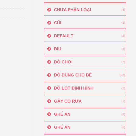
CHƯA PHÂN LOẠI
(8)
CŨI
(2)
DEFAULT
(2)
ĐỊU
(2)
ĐỒ CHƠI
(7)
ĐỒ DÙNG CHO BÉ
(62)
ĐỒ LÓT ĐỊNH HÌNH
(1)
GẬY CỌ RỬA
(1)
GHẾ ĂN
(1)
GHẾ ĂN
(1)