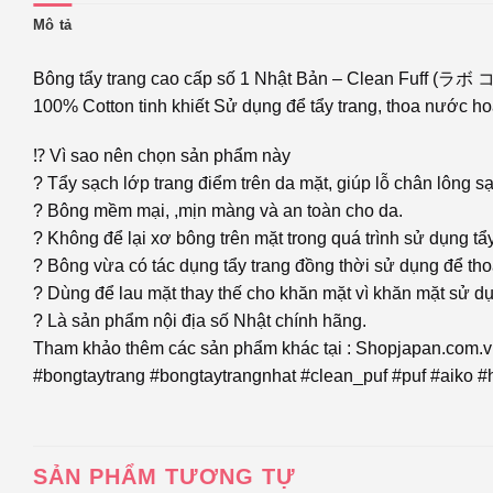
Mô tả
Bông tẩy trang cao cấp số 1 Nhật Bản – Clean Fuf
100% Cotton tinh khiết Sử dụng để tẩy trang, thoa nước ho
⁉️ Vì sao nên chọn sản phẩm này
? Tẩy sạch lớp trang điểm trên da mặt, giúp lỗ chân lông 
? Bông mềm mại, ,mịn màng và an toàn cho da.
? Không để lại xơ bông trên mặt trong quá trình sử dụng tẩy
? Bông vừa có tác dụng tẩy trang đồng thời sử dụng để th
? Dùng để lau mặt thay thế cho khăn mặt vì khăn mặt sử dụ
? Là sản phẩm nội địa số Nhật chính hãng.
Tham khảo thêm các sản phẩm khác tại : Shopjapan.com.
#bongtaytrang #bongtaytrangnhat #clean_puf #puf #aiko 
SẢN PHẨM TƯƠNG TỰ