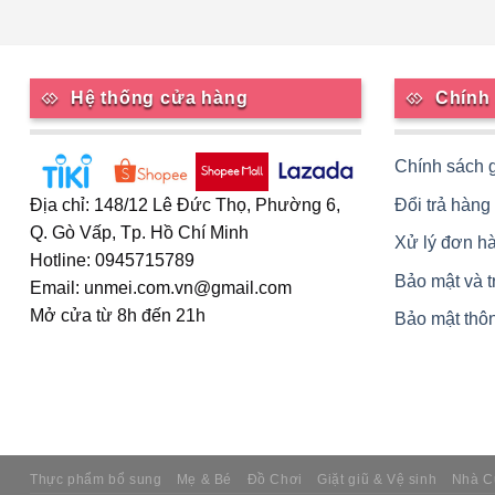
Hệ thống cửa hàng
Chính
Chính sách 
Đổi trả hàng
Địa chỉ: 148/12 Lê Đức Thọ, Phường 6,
Q. Gò Vấp, Tp. Hồ Chí Minh
Xử lý đơn h
Hotline: 0945715789
Bảo mật và 
Email: unmei.com.vn@gmail.com
Mở cửa từ 8h đến 21h
Bảo mật thôn
Thực phẩm bổ sung
Mẹ & Bé
Đồ Chơi
Giặt giũ & Vệ sinh
Nhà C