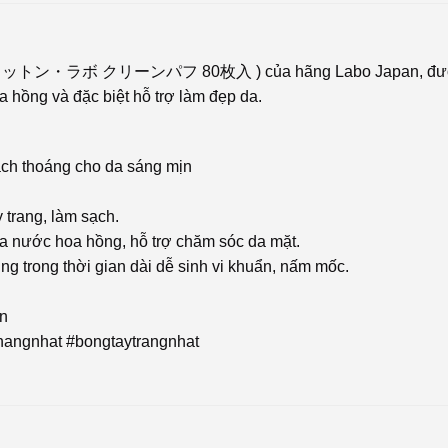
f (ラボ コットン・ラボ クリーンパフ 80枚入 ) của hãng Labo Japan, đượ
a hồng và đặc biệt hỗ trợ làm đẹp da.
sạch thoáng cho da sáng mịn
 trang, làm sạch.
oa nước hoa hồng, hỗ trợ chăm sóc da mặt.
ng trong thời gian dài dễ sinh vi khuẩn, nấm mốc.
vn
#hangnhat #bongtaytrangnhat