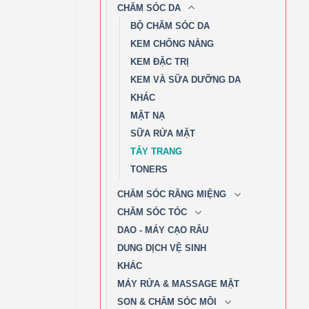
CHĂM SÓC DA
BỘ CHĂM SÓC DA
KEM CHỐNG NẮNG
KEM ĐẶC TRỊ
KEM VÀ SỮA DƯỠNG DA
KHÁC
MẶT NẠ
SỮA RỬA MẶT
TẨY TRANG
TONERS
CHĂM SÓC RĂNG MIỆNG
CHĂM SÓC TÓC
DAO - MÁY CẠO RÂU
DUNG DỊCH VỆ SINH
KHÁC
MÁY RỬA & MASSAGE MẶT
SON & CHĂM SÓC MÔI