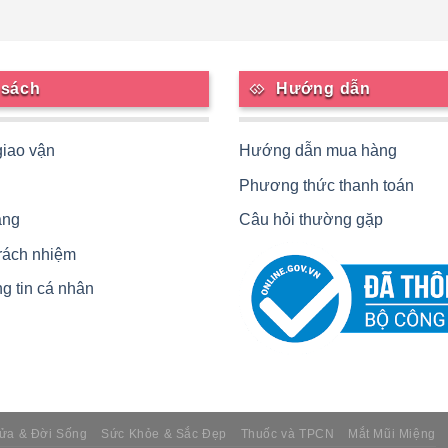
 sách
Hướng dẫn
giao vận
Hướng dẫn mua hàng
Phương thức thanh toán
àng
Câu hỏi thường gặp
trách nhiệm
g tin cá nhân
ửa & Đời Sống
Sức Khỏe & Sắc Đẹp
Thuốc và TPCN
Mắt Mũi Miệng