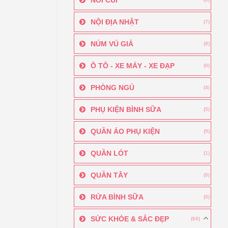
NỘI ĐỊA NHẬT
(7)
NÚM VÚ GIẢ
(8)
Ô TÔ - XE MÁY - XE ĐẠP
(0)
PHÒNG NGỦ
(4)
PHỤ KIỆN BÌNH SỮA
(5)
QUẦN ÁO PHỤ KIỆN
(9)
QUẦN LÓT
(1)
QUẦN TÂY
(0)
RỬA BÌNH SỮA
(5)
SỨC KHỎE & SẮC ĐẸP
(60)