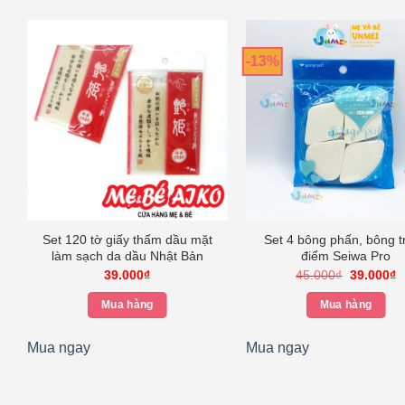
-13%
Set 120 tờ giấy thấm dầu mặt
Set 4 bông phấn, bông t
làm sạch da dầu Nhật Bản
điểm Seiwa Pro
Giá
G
39.000
₫
45.000
₫
39.000
₫
gốc
h
là:
tạ
Mua hàng
Mua hàng
45.000₫.
là
3
Mua ngay
Mua ngay