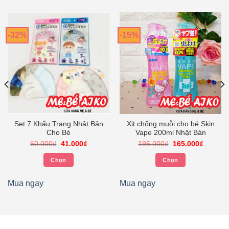
-32%
-15%
Set 7 Khẩu Trang Nhật Bản
Xịt chống muỗi cho bé Skin
Cho Bé
Vape 200ml Nhật Bản
Giá
Giá
Giá
Giá
60.000
₫
41.000
₫
195.000
₫
165.000
₫
gốc
hiện
gốc
hiện
là:
tại
là:
tại
Chọn
Chọn
60.000₫.
là:
195.000₫.
là:
.
41.000₫.
165.000
Sản
Sản
phẩm
phẩm
Mua ngay
Mua ngay
này
này
có
có
nhiều
nhiều
biến
biến