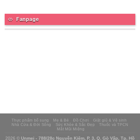
Fanpage
Thực phẩm bổ sung
Mẹ & Bé
Đồ Chơi
Giặt giũ & Vệ sinh
Nhà Cửa & Đời Sống
Sức Khỏe & Sắc Đẹp
Thuốc và TPCN
Mắt Mũi Miệng
2026 ©
Unmei - 788/28c Nguyễn Kiệm, P. 3, Q. Gò Vấp, Tp. Hồ