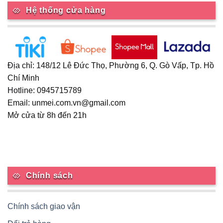
thể.
thể.
Hệ thống cửa hàng
Các
Các
tùy
tùy
chọn
chọn
có
có
thể
thể
Địa chỉ: 148/12 Lê Đức Thọ, Phường 6, Q. Gò Vấp, Tp. Hồ
được
được
Chí Minh
chọn
chọn
Hotline: 0945715789
trên
trên
trang
trang
Email: unmei.com.vn@gmail.com
sản
sản
Mở cửa từ 8h đến 21h
phẩm
phẩm
Chính sách
Chính sách giao vận