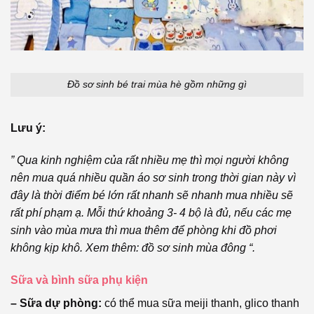
Đồ sơ sinh bé trai mùa hè gồm những gì
Lưu ý:
” Qua kinh nghiệm của rất nhiều mẹ thì mọi người không
nên mua quá nhiều quần áo sơ sinh trong thời gian này vì
đây là thời điểm bé lớn rất nhanh sẽ nhanh mua nhiều sẽ
rất phí phạm ạ. Mỗi thứ khoảng 3- 4 bộ là đủ, nếu các mẹ
sinh vào mùa mưa thì mua thêm để phòng khi đồ phơi
không kịp khô. Xem thêm: đồ sơ sinh mùa đông
“.
Sữa và bình sữa phụ kiện
– Sữa dự phòng:
có thể mua sữa meiji thanh, glico thanh