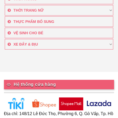
THỜI TRANG NỮ
THỰC PHẨM BỔ SUNG
VỆ SINH CHO BÉ
XE ĐẨY & ĐỊU
Hệ thống cửa hàng
Địa chỉ: 148/12 Lê Đức Thọ, Phường 6, Q. Gò Vấp, Tp. Hồ