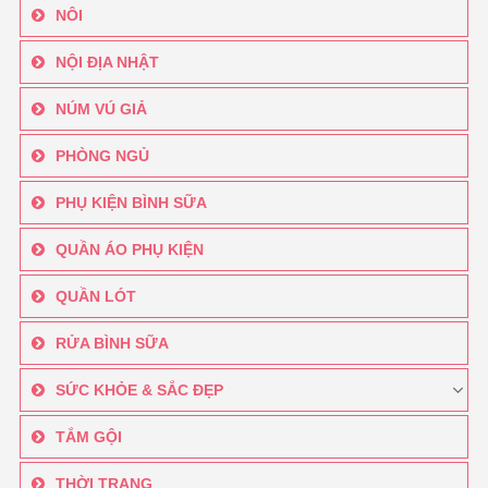
NÔI
NỘI ĐỊA NHẬT
NÚM VÚ GIẢ
PHÒNG NGỦ
PHỤ KIỆN BÌNH SỮA
QUẦN ÁO PHỤ KIỆN
QUẦN LÓT
RỬA BÌNH SỮA
SỨC KHỎE & SẮC ĐẸP
TẮM GỘI
THỜI TRANG