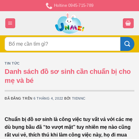
Chuyển
Holtine 0945-715-789
đến
nội
dung
Tìm
kiếm:
TIN TỨC
Danh sách đồ sơ sinh cần chuẩn bị cho
mẹ và bé
ĐÃ ĐĂNG TRÊN
6 THÁNG 4, 2022
BỞI
TIENNC
Chuẩn bị đồ sơ sinh là công việc tuy vất vả với các mẹ
dù bụng bầu đã “to vượt mặt” tuy nhiên mẹ nào cũng
rất vui vẻ, thích thú khi làm công việc này, họ đi mua