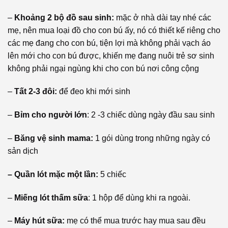
–
Khoảng 2 bộ đồ sau sinh:
mặc ở nhà dài tay nhé các
mẹ, nên mua loại đồ cho con bú ấy, nó có thiết kế riêng cho
các mẹ đang cho con bú, tiện lợi mà không phải vạch áo
lên mới cho con bú được, khiến mẹ đang nuôi trẻ sơ sinh
không phải ngại ngùng khi cho con bú nơi công cộng
–
Tất 2-3 đôi:
để đeo khi mới sinh
–
Bỉm cho người lớn
: 2 -3 chiếc dùng ngày đầu sau sinh
–
Băng vệ sinh mama:
1 gói dùng trong những ngày có
sản dịch
– Quần lót mặc một lần:
5 chiếc
–
Miếng lót thấm sữa
: 1 hộp để dùng khi ra ngoài.
–
Máy hút sữa:
mẹ có thể mua trước hay mua sau đều