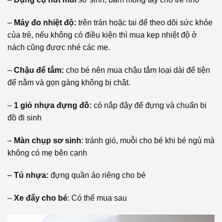
–
Máy đo nhiệt độ:
trên trán hoặc tai để theo dõi sức khỏe
của trẻ, nếu không có điều kiện thì mua kẹp nhiệt độ ở
nách cũng được nhé các mẹ.
–
Chậu để tắm:
cho bé nên mua chậu tắm loại dài để tiện
để nằm và gọn gàng không bị chật.
–
1 giỏ nhựa đựng đồ:
có nắp đậy để đựng và chuẩn bị
đồ đi sinh
–
Màn chụp sơ sinh
: tránh gió, muỗi cho bé khi bé ngủ mà
không có mẹ bên cạnh
–
Tủ nhựa:
đựng quần áo riêng cho bé
–
Xe đẩy cho bé
: Có thể mua sau