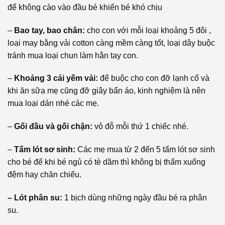
để không cào vào đầu bé khiến bé khó chịu
–
Bao tay, bao chân:
cho con với mỗi loại khoảng 5 đôi ,
loại may bằng vải cotton càng mềm càng tốt, loại dây buộc
tránh mua loại chun làm hằn tay con.
–
Khoảng 3 cái yếm vải:
để buộc cho con đỡ lạnh cổ và
khi ăn sữa mẹ cũng đỡ giây bẩn áo, kinh nghiệm là nên
mua loại dán nhé các mẹ.
–
Gối đầu và gối chặn:
vỏ đỗ mỗi thứ 1 chiếc nhé.
–
Tấm lót sơ sinh:
Các mẹ mua từ 2 đến 5 tấm lót sơ sinh
cho bé để khi bé ngủ có tè dầm thì không bị thấm xuống
đệm hay chăn chiếu.
– Lót phân su:
1 bịch dùng những ngày đầu bé ra phân
su.