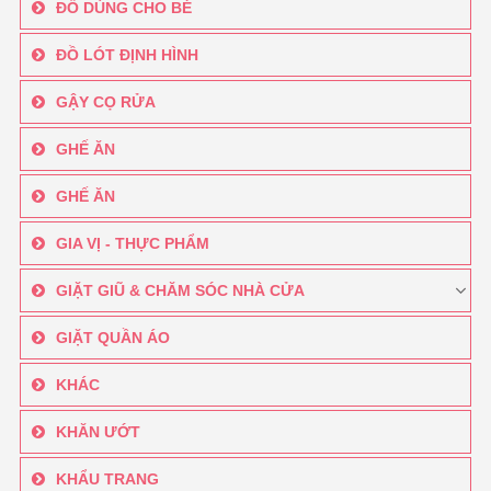
ĐỒ DÙNG CHO BÉ
ĐỒ LÓT ĐỊNH HÌNH
GẬY CỌ RỬA
GHẾ ĂN
GHẾ ĂN
GIA VỊ - THỰC PHẨM
GIẶT GIŨ & CHĂM SÓC NHÀ CỬA
GIẶT QUẦN ÁO
KHÁC
KHĂN ƯỚT
KHẨU TRANG