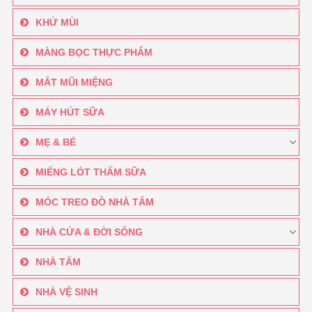
KHỬ MÙI
MÀNG BỌC THỰC PHẨM
MẮT MŨI MIỆNG
MÁY HÚT SỮA
MẸ & BÉ
MIẾNG LÓT THẤM SỮA
MÓC TREO ĐỒ NHÀ TẮM
NHÀ CỬA & ĐỜI SỐNG
NHÀ TẮM
NHÀ VỆ SINH