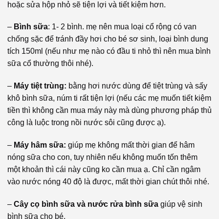
hoặc sửa hộp nhỏ sẽ tiện lợi và tiết kiệm hơn.
–
Bình sữa
: 1- 2 bình. mẹ nên mua loại cổ rộng có van
chống sặc để tránh đầy hơi cho bé sơ sinh, loại bình dung
tích 150ml (nếu như mẹ nào có đầu ti nhỏ thì nên mua bình
sữa cổ thường thôi nhé).
–
Máy tiệt trùng:
bằng hơi nước dùng để tiệt trùng và sấy
khô bình sữa, núm ti rất tiện lợi (nếu các mẹ muốn tiết kiệm
tiền thì không cần mua máy này mà dùng phương pháp thủ
công là luộc trong nồi nước sôi cũng được ạ).
–
Máy hâm sữa:
giúp mẹ không mất thời gian để hâm
nóng sữa cho con, tuy nhiên nếu không muốn tốn thêm
một khoản thì cái này cũng ko cần mua ạ. Chỉ cần ngâm
vào nước nóng 40 độ là được, mất thời gian chút thôi nhé.
–
Cây cọ bình sữa và nước rửa bình sữa
giúp vệ sinh
bình sữa cho bé.