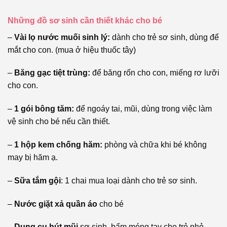
Những đồ sơ sinh cần thiết khác cho bé
–
Vài lọ nước muối sinh lý:
dành cho trẻ sơ sinh, dùng để
mắt cho con. (mua ở hiệu thuốc tây)
–
Băng gạc tiệt trùng:
để băng rốn cho con, miếng rơ lưỡi
cho con.
–
1 gói bông tăm:
để ngoáy tai, mũi, dùng trong việc làm
vệ sinh cho bé nếu cần thiết.
–
1 hộp kem chống hăm:
phòng và chữa khi bé không
may bị hăm ạ.
–
Sữa tắm gội
: 1 chai mua loại dành cho trẻ sơ sinh.
–
Nước giặt xả quần áo
cho bé
–
Dụng cụ hút mũi
sơ sinh, bấm móng tay cho trẻ nhỏ