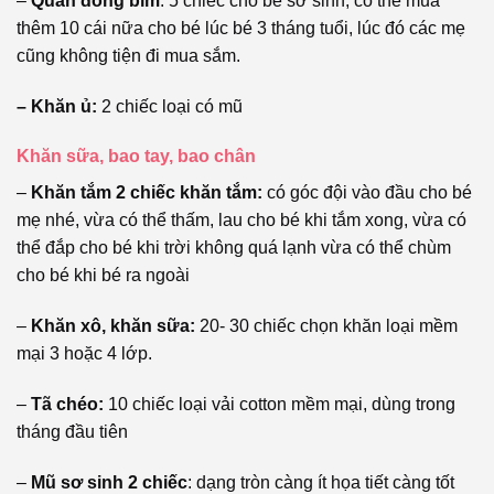
–
Quần đóng bỉm
: 5 chiếc cho bé sơ sinh, có thể mua
thêm 10 cái nữa cho bé lúc bé 3 tháng tuổi, lúc đó các mẹ
cũng không tiện đi mua sắm.
– Khăn ủ:
2 chiếc loại có mũ
Khăn sữa, bao tay, bao chân
–
Khăn tắm 2 chiếc
khăn tắm:
có góc đội vào đầu cho bé
mẹ nhé, vừa có thể thấm, lau cho bé khi tắm xong, vừa có
thể đắp cho bé khi trời không quá lạnh vừa có thể chùm
cho bé khi bé ra ngoài
–
Khăn xô, khăn sữa:
20- 30 chiếc chọn khăn loại mềm
mại 3 hoặc 4 lớp.
–
Tã chéo:
10 chiếc loại vải cotton mềm mại, dùng trong
tháng đầu tiên
–
Mũ sơ sinh 2 chiếc
: dạng tròn càng ít họa tiết càng tốt