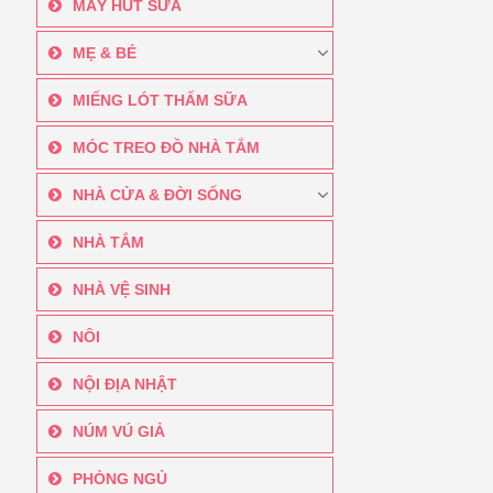
MÁY HÚT SỮA
MẸ & BÉ
MIẾNG LÓT THẤM SỮA
MÓC TREO ĐỒ NHÀ TẮM
NHÀ CỬA & ĐỜI SỐNG
NHÀ TẮM
NHÀ VỆ SINH
NÔI
NỘI ĐỊA NHẬT
NÚM VÚ GIẢ
PHÒNG NGỦ