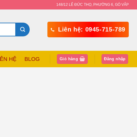
148/12 LÊ ĐỨC THỌ, PHƯỜNG 6, GÒ VẤP
Liên hệ: 0945-715-789
IÊN HỆ
BLOG
Giỏ hàng
Đăng nhập