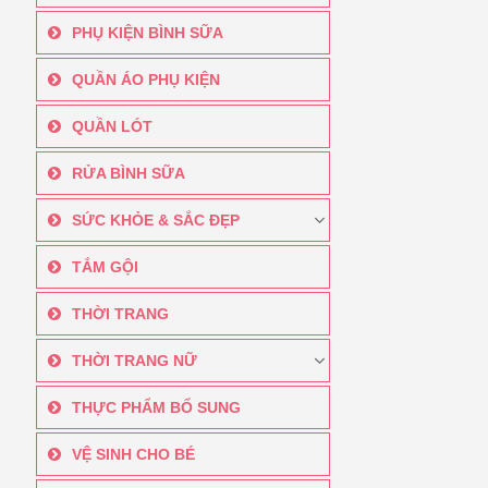
PHỤ KIỆN BÌNH SỮA
QUẦN ÁO PHỤ KIỆN
QUẦN LÓT
RỬA BÌNH SỮA
SỨC KHỎE & SẮC ĐẸP
TẮM GỘI
THỜI TRANG
THỜI TRANG NỮ
THỰC PHẨM BỔ SUNG
VỆ SINH CHO BÉ