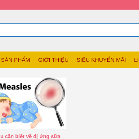
SẢN PHẨM
GIỚI THIỆU
SIÊU KHUYẾN MÃI
L
u cần biết về dị ứng sữa