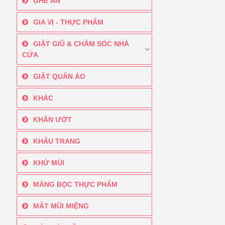
GHẾ ĂN
GIA VỊ - THỰC PHẨM
GIẶT GIŨ & CHĂM SÓC NHÀ
CỬA
GIẶT QUẦN ÁO
KHÁC
KHĂN ƯỚT
KHẨU TRANG
KHỬ MÙI
MÀNG BỌC THỰC PHẨM
MẮT MŨI MIỆNG