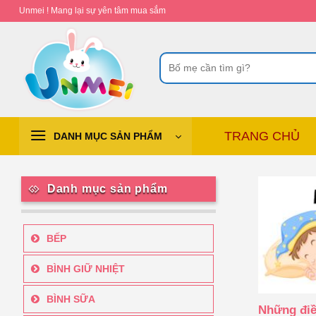
Chuyển
Unmei ! Mang lại sự yên tâm mua sắm
đến
nội
Tìm
dung
kiếm:
TRANG CHỦ
DANH MỤC SẢN PHẨM
Danh mục sản phẩm
BẾP
BÌNH GIỮ NHIỆT
BÌNH SỮA
Những điề