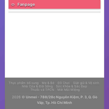
Fanpage
Thực phẩm bổ sung
Mẹ & Bé
Đồ Chơi
Giặt giũ & Vệ sinh
Nhà Cửa & Đời Sống
Sức Khỏe & Sắc Đẹp
Thuốc và TPCN
Mắt Mũi Miệng
2026 ©
Unmei - 788/28c Nguyễn Kiệm, P. 3, Q. Gò
Vấp, Tp. Hồ Chí Minh