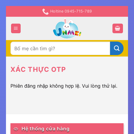
Chuyển
Holtine 0945-715-789
đến
nội
dung
Tìm
kiếm:
XÁC THỰC OTP
Phiên đăng nhập không hợp lệ. Vui lòng thử lại.
Hệ thống cửa hàng