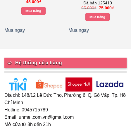
Trai
Móc Phơi Quần Áo Trê Em
45.000
₫
Đã bán 125410
– Xoay 360 độ- Nhựa Cao
Giá
Giá
95.000
₫
75.000
₫
Cấp màu Hồng
Mua hàng
gốc
hiện
là:
tại
.
Mua hàng
95.000₫.
là:
75.000₫.
Mua ngay
Mua ngay
Hệ thống cửa hàng
Địa chỉ: 148/12 Lê Đức Thọ, Phường 6, Q. Gò Vấp, Tp. Hồ
Chí Minh
Hotline: 0945715789
Email: unmei.com.vn@gmail.com
Mở cửa từ 8h đến 21h