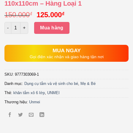
110x110cm – Hàng Loại 1
Giá
Giá
150.000
125.000
₫
₫
gốc
hiện
Số lượng
là:
tại
Mua hàng
150.000₫.
là:
125.000₫.
MUA NGAY
Gọi điện xác nhận và giao hàng tận nơi
SKU:
9777303069-1
Danh mục:
Dụng cụ tắm và vệ sinh cho bé
,
Mẹ & Bé
Thẻ:
khăn tắm xô 6 lớp
,
UNMEI
Thương hiệu:
Unmei