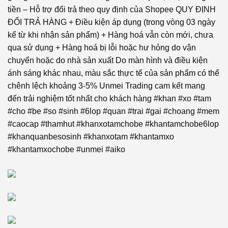
tiền – Hỗ trợ đổi trả theo quy định của Shopee QUY ĐỊNH
ĐỔI TRẢ HÀNG + Điều kiện áp dụng (trong vòng 03 ngày
kể từ khi nhận sản phẩm) + Hàng hoá vẫn còn mới, chưa
qua sử dụng + Hàng hoá bị lỗi hoặc hư hỏng do vận
chuyển hoặc do nhà sản xuất Do màn hình và điều kiện
ánh sáng khác nhau, màu sắc thực tế của sản phẩm có thể
chênh lệch khoảng 3-5% Unmei Trading cam kết mang
đến trải nghiệm tốt nhất cho khách hàng #khan #xo #tam
#cho #be #so #sinh #6lop #quan #trai #gai #choang #mem
#caocap #thamhut #khanxotamchobe #khantamchobe6lop
#khanquanbesosinh #khanxotam #khantamxo
#khantamxochobe #unmei #aiko