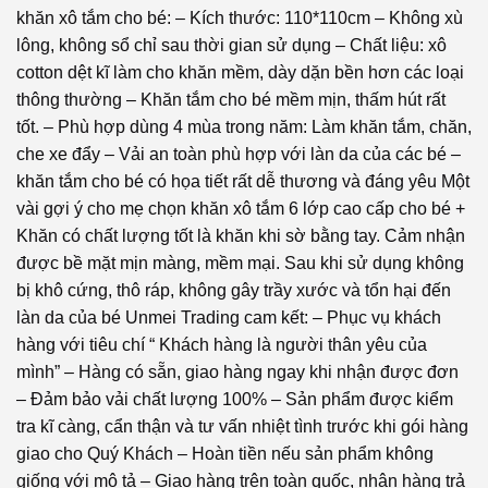
khăn xô tắm cho bé: – Kích thước: 110*110cm – Không xù
lông, không sổ chỉ sau thời gian sử dụng – Chất liệu: xô
cotton dệt kĩ làm cho khăn mềm, dày dặn bền hơn các loại
thông thường – Khăn tắm cho bé mềm mịn, thấm hút rất
tốt. – Phù hợp dùng 4 mùa trong năm: Làm khăn tắm, chăn,
che xe đẩy – Vải an toàn phù hợp với làn da của các bé –
khăn tắm cho bé có họa tiết rất dễ thương và đáng yêu Một
vài gợi ý cho mẹ chọn khăn xô tắm 6 lớp cao cấp cho bé +
Khăn có chất lượng tốt là khăn khi sờ bằng tay. Cảm nhận
được bề mặt mịn màng, mềm mại. Sau khi sử dụng không
bị khô cứng, thô ráp, không gây trầy xước và tổn hại đến
làn da của bé Unmei Trading cam kết: – Phục vụ khách
hàng với tiêu chí “ Khách hàng là người thân yêu của
mình” – Hàng có sẵn, giao hàng ngay khi nhận được đơn
– Đảm bảo vải chất lượng 100% – Sản phẩm được kiểm
tra kĩ càng, cẩn thận và tư vấn nhiệt tình trước khi gói hàng
giao cho Quý Khách – Hoàn tiền nếu sản phẩm không
giống với mô tả – Giao hàng trên toàn quốc, nhận hàng trả