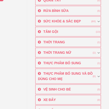
QUẦN TÂY
(0)
RỬA BÌNH SỮA
(5)
SỨC KHỎE & SẮC ĐẸP
(60)
TẮM GỘI
(13)
THỜI TRANG
(1)
THỜI TRANG NỮ
(1)
THỰC PHẨM BỔ SUNG
(1)
THỰC PHẨM BỔ SUNG VÀ ĐỒ
(0)
DÙNG CHO MẸ
VỆ SINH CHO BÉ
(5)
XE ĐẨY
(0)