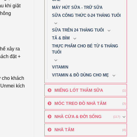
u khi giặt
MÁY HÚT SỮA - TRỮ SỮA
không
SỮA CÔNG THỨC 0-24 THÁNG TUỔI
SỮA TRÊN 24 THÁNG TUỔI
TÃ & BỈM
THỰC PHẨM CHO BÉ TỪ 6 THÁNG
hể xảy ra
TUỔI
ách đặt +
VITAMIN
VITAMIN & ĐỒ DÙNG CHO MẸ
y cho khách
n Unmei kích
MIẾNG LÓT THẤM SỮA
(1)
MÓC TREO ĐỒ NHÀ TẮM
(3)
NHÀ CỬA & ĐỜI SỐNG
(117)
NHÀ TẮM
(4)