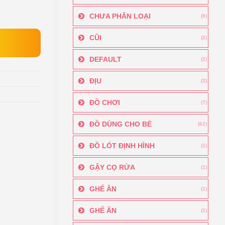
CHƯA PHÂN LOẠI
(8)
CŨI
(2)
DEFAULT
(2)
ĐỊU
(2)
ĐỒ CHƠI
(7)
ĐỒ DÙNG CHO BÉ
(62)
ĐỒ LÓT ĐỊNH HÌNH
(1)
GẬY CỌ RỬA
(1)
GHẾ ĂN
(1)
GHẾ ĂN
(1)