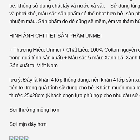
bé; không sử dụng chất tẩy và nước xả vải. – Sử dụng túi gi
và phơi khô, màu sắc sản phẩm có thể nhạt hơn bởi sản phẩ
nhuộm màu. Sản phẩm do đó cũng sẽ mềm, êm và thấm hút
HÌNH ẢNH CHI TIẾT SẢN PHẨM UNMEI
+ Thương Hiệu: Unmei + Chất Liệu: 100% Cotton nguyên ch
trong quá trình sản xuất) + Màu sắc 5 màu: Xanh Lá, Xanh
Sản xuất tại Việt Nam
lưu ý: Đây là khăn 4 lớp thông dụng, nên khăn 4 lớp sản x
tiện lợi trong quá trình sử dụng cho bé. Khách muốn mua l
thước 25x28cm (Khách chọn lựa phù hợp cho nhu cầu sử 
Sợi thường mỏng hơn
Sợi mịn dày hơn