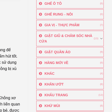
GHẾ Ô TÔ
(0)
GHẾ RUNG - NÔI
(0)
GIA VỊ - THỰC PHẨM
(7)
GIẶT GIŨ & CHĂM SÓC NHÀ
(13)
CỬA
ụng để
GIẶT QUẦN ÁO
(9)
m hút tốt.
c sử dụng
HÀNG MỚI VỀ
(0)
hông bị xù
KHÁC
(4)
KHĂN ƯỚT
(8)
KHẨU TRANG
(12)
 Không xơ
h liên quan
KHỬ MÙI
(8)
ho bé, được