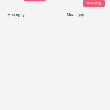
là:
Mua hàng
250.000₫
Mua ngay
Mua ngay