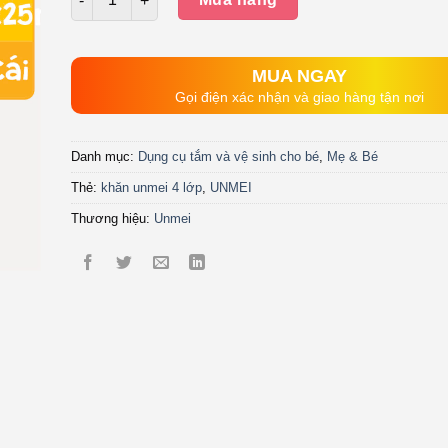
là:
tại
59.000₫.
là:
45.000₫.
MUA NGAY
Gọi điện xác nhận và giao hàng tận nơi
Danh mục:
Dụng cụ tắm và vệ sinh cho bé
,
Mẹ & Bé
Thẻ:
khăn unmei 4 lớp
,
UNMEI
Thương hiệu:
Unmei