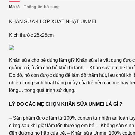
Mô tả
Thông tin bổ sung
KHĂN SỮA 4 LỚP XUẤT NHẬT UNMEI
Kích thước 25x25cm
Khăn sữa cho bé dùng làm gì? Khăn sữa là vật dụng được d
quàng cổ, ủ ấm cho bé khỏi bị lạnh… Khăn sữa em bé thườn
Do đó, nó còn được dùng để làm đồ thấm hút, lau chùi khi
nhiều trong sinh hoạt hằng ngày của trẻ nên các mẹ hãy lư
lông… trong quá trình sử dụng.
LÝ DO CÁC MẸ CHỌN KHĂN SỮA UNMEI LÀ GÌ ?
– Sản phẩm được làm từ 100% conton tự nhiên an toàn tuy
cứng sau khi giặt làm tổn thương em bé. – Không sản sinh 
đến đường hô hấp của trẻ. – Khăn sữa Unmei 100% cotton c