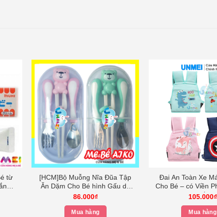
é từ
[HCM]Bộ Muỗng Nĩa Đũa Tập
Đai An Toàn Xe M
ắng-
Ăn Dặm Cho Bé hình Gấu dễ
Cho Bé – có Viền 
thương Màu Xanh
Mặt Sau – Nhiều 
86.000
₫
105.000
₫
Biển chú 
Giá
Mua hàng
Mua hàng
hiện