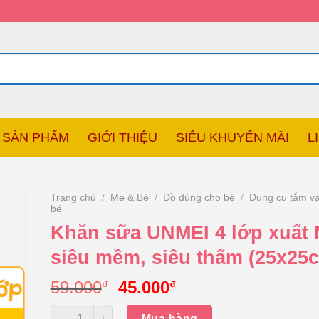
SẢN PHẨM
GIỚI THIỆU
SIÊU KHUYẾN MÃI
L
Trang chủ
/
Mẹ & Bé
/
Đồ dùng cho bé
/
Dụng cụ tắm và
bé
Khăn sữa UNMEI 4 lớp xuất 
siêu mềm, siêu thấm (25x25
Giá
Giá
59.000
45.000
₫
₫
gốc
hiện
Số lượng
Mua hàng