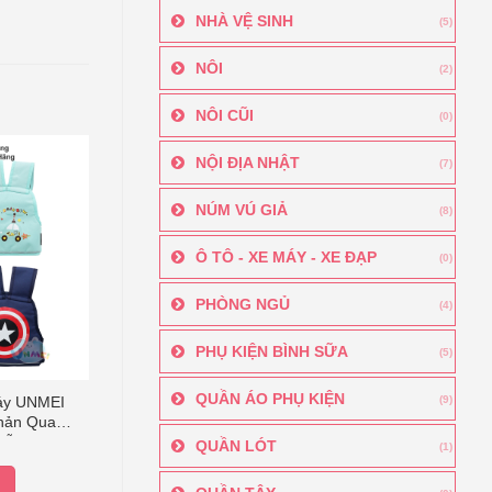
NHÀ VỆ SINH
(5)
NÔI
(2)
NÔI CŨI
(0)
NỘI ĐỊA NHẬT
(7)
NÚM VÚ GIẢ
(8)
Ô TÔ - XE MÁY - XE ĐẠP
(0)
PHÒNG NGỦ
(4)
PHỤ KIỆN BÌNH SỮA
(5)
QUẦN ÁO PHỤ KIỆN
(9)
áy UNMEI
Phản Quang
mẫu Xanh
QUẦN LÓT
(1)
Dế