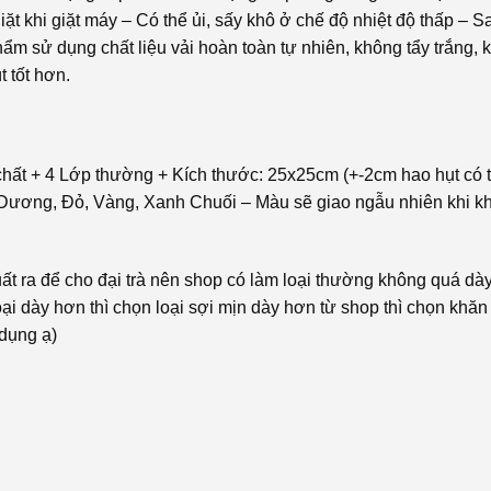
ặt khi giặt máy – Có thể ủi, sấy khô ở chế độ nhiệt độ thấp – Sa
m sử dụng chất liệu vải hoàn toàn tự nhiên, không tẩy trắng, 
 tốt hơn.
ất + 4 Lớp thường + Kích thước: 25x25cm (+-2cm hao hụt có t
 Dương, Đỏ, Vàng, Xanh Chuối – Màu sẽ giao ngẫu nhiên khi kh
uất ra để cho đại trà nên shop có làm loại thường không quá dà
oại dày hơn thì chọn loại sợi mịn dày hơn từ shop thì chọn khă
dụng ạ)