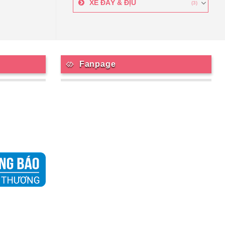
XE ĐẨY & ĐỊU
(3)
Fanpage