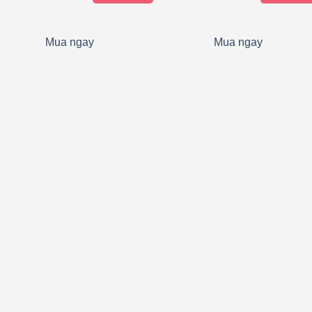
tại
.
là:
180.000₫.
Mua ngay
Mua ngay