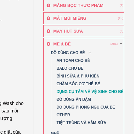
MÀNG BỌC THỰC PHẨM
(1)
MẮT MŨI MIỆNG
(15)
.
MÁY HÚT SỮA
(2)
MẸ & BÉ
(284)
ĐỒ DÙNG CHO BÉ
AN TOÀN CHO BÉ
BALO CHO BÉ
BÌNH SỮA & PHỤ KIỆN
CHĂM SÓC CƠ THỂ BÉ
DỤNG CỤ TẮM VÀ VỆ SINH CHO BÉ
ĐỒ DÙNG ĂN DẶM
ng Wash cho
ĐỒ DÙNG PHÒNG NGỦ CỦA BÉ
n sau mỗi
OTHER
 lượng
TIỆT TRÙNG VÀ HÂM SỮA
c giặt của
GHẾ