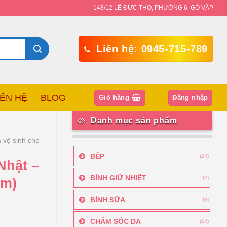
148/12 LÊ ĐỨC THỌ, PHƯỜNG 6, GÒ VẤP
Liên hệ: 0945-715-789
IÊN HỆ
BLOG
Giỏ hàng
Đăng nhập
Danh mục sản phẩm
 vệ sinh cho
BẾP
(24)
Nhật –
BÌNH GIỮ NHIỆT
(2)
cm)
BÌNH SỮA
(9)
CHĂM SÓC DA
(14)