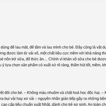
ùng để lau mặt, để tắm và lau mình cho bé. Đây cũng là vật d
g được làm từ vải xô, một chất liệu cực mềm với khả năng thấ
 bé nôn trớ sữa, đổ thức ăn… Chính vì khăn xô sữa cho bé đượ
u ý lựa chọn sản phẩm có xuất xứ rõ ràng, thấm hút tốt, mềm, k
ệt đối cho bé. – Không màu nhuộm và chất hoá học độc hại. –
ra bụi vải hay xơ vải – nguyên nhân gián tiếp gây ra những bện
ao cấp tiêu chuẩn xuất Nhật, dành cho trẻ sơ sinh. An toàn c