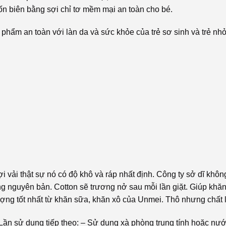
ốn biên bằng sợi chỉ tơ mềm mại an toàn cho bé.
ẩm an toàn với làn da và sức khỏe của trẻ sơ sinh và trẻ nhỏ
vải thật sự nó có độ khô và ráp nhất định. Công ty sở dĩ khô
nguyên bản. Cotton sẽ trương nở sau mỗi lần giặt. Giúp khă
ượng tốt nhất từ khăn sữa, khăn xô của Unmei. Thô nhưng chất
Lần sử dụng tiếp theo: – Sử dụng xà phòng trung tính hoặc nướ