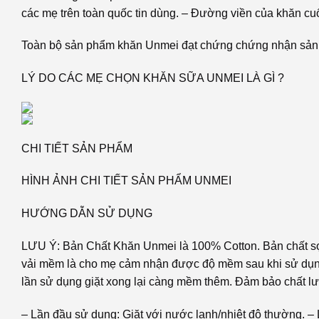
các mẹ trên toàn quốc tin dùng. – Đường viền của khăn cu
Toàn bộ sản phẩm khăn Unmei đạt chứng chứng nhận sản ph
LÝ DO CÁC MẸ CHỌN KHĂN SỮA UNMEI LÀ GÌ ?
CHI TIẾT SẢN PHẨM
HÌNH ẢNH CHI TIẾT SẢN PHẨM UNMEI
HƯỚNG DẪN SỬ DỤNG
LƯU Ý: Bản Chất Khăn Unmei là 100% Cotton. Bản chất sợi 
vải mềm là cho mẹ cảm nhận được độ mềm sau khi sử dụng 
lần sử dụng giặt xong lại càng mềm thêm. Đảm bảo chất l
– Lần đầu sử dụng: Giặt với nước lạnh/nhiệt độ thường. – 