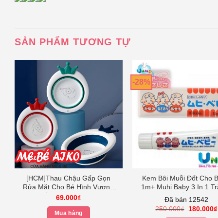
SẢN PHẨM TƯƠNG TỰ
-28%
[HCM]Thau Chậu Gấp Gọn
Kem Bôi Muỗi Đốt Cho B
Rửa Mặt Cho Bé Hình Vương
1m+ Muhi Baby 3 In 1 Tr
Miện Bền Tiện Dụng Cho Cả
Hồng
69.000
₫
Đã bán 12542
Gia Đình – MÀU BÉ TRAI –
Giá
250.000
₫
180.000
₫
NGẪU NHIÊN Khác
Mua hàng
gốc