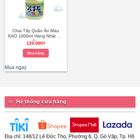
Chai Tẩy Quần Áo Màu
KAO 1000ml Hàng Nhật Nội
Địa
120.000
₫
Mua hàng
Mua ngay
Hệ thống cửa hàng
Địa chỉ: 148/12 Lê Đức Thọ, Phường 6, Q. Gò Vấp, Tp. Hồ