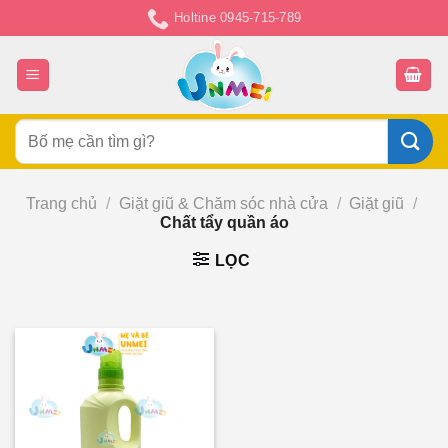
Chuyển
Holtine 0945-715-789
đến
nội
dung
Tìm
kiếm:
Trang chủ
/
Giặt giũ & Chăm sóc nhà cửa
/
Giặt giũ
/
Chất tẩy quần áo
LỌC