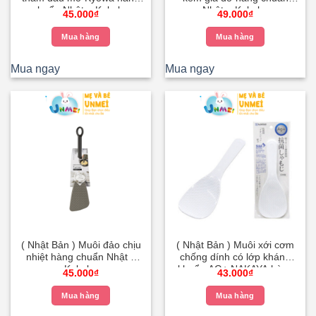
chuẩn Nhật – Kokubo
Nhật – Kokubo
45.000
₫
49.000
₫
Mua hàng
Mua hàng
Mua ngay
Mua ngay
( Nhật Bản ) Muôi đảo chịu
( Nhật Bản ) Muôi xới cơm
nhiệt hàng chuẩn Nhật –
chống dính có lớp kháng
Kokubo
khuẩn AG+ NAKAYA hàng
45.000
₫
43.000
₫
chuẩn Nhật – Kokubo
Mua hàng
Mua hàng