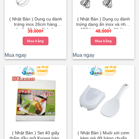
( Nhật Bản ) Dụng cụ đánh
( Nhật Bản ) Dụng cụ đánh
trứng inox 26cm hàng
trứng dạng ấn inox và nhựa
chuẩn Nhật – Kokubo
ABS hàng chuẩn Nhật –
39.000
₫
48.000
₫
Kokubo
Mua hàng
Mua hàng
Mua ngay
Mua ngay
( Nhật Bản ) Set 40 giấy
( Nhật Bản ) Muôi xới cơm
thấm dầu mỡ Kyowa hàng
kèm giá đỡ hàng chuẩn