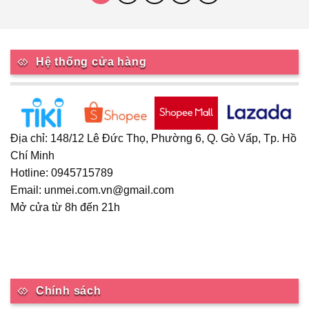
biến
thể.
Các
tùy
Hệ thống cửa hàng
chọn
có
thể
được
chọn
Địa chỉ: 148/12 Lê Đức Thọ, Phường 6, Q. Gò Vấp, Tp. Hồ
trên
Chí Minh
trang
sản
Hotline: 0945715789
phẩm
Email: unmei.com.vn@gmail.com
Mở cửa từ 8h đến 21h
Chính sách