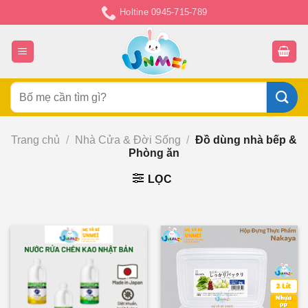
Chuyển
Holtine 0945-715-789
đến
nội
dung
Tìm
kiếm:
Trang chủ
/
Nhà Cửa & Đời Sống
/
Đồ dùng nhà bếp &
Phòng ăn
LỌC