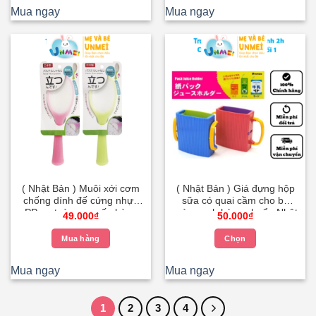
Mua ngay
Mua ngay
( Nhật Bản ) Muôi xới cơm
( Nhật Bản ) Giá đựng hộp
chống dính đế cứng nhựa
sữa có quai cầm cho bé
PP an toàn cao cấp hàng
màu xanh hàng chuẩn Nhật
49.000
₫
50.000
₫
chuẩn Nhật – Kokubo
– Kokubo
Mua hàng
Chọn
Sản
phẩm
Mua ngay
Mua ngay
này
có
1
2
3
4
nhiều