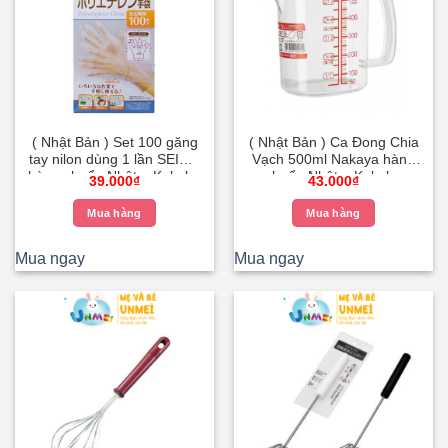
Các
tùy
chọn
có
thể
được
( Nhật Bản ) Set 100 găng
( Nhật Bản ) Ca Đong Chia
chọn
tay nilon dùng 1 lần SEIWA
Vạch 500ml Nakaya hàng
trên
hàng chuẩn Nhật – Kokubo
chuẩn Nhật – Kokubo
39.000
₫
43.000
₫
trang
sản
Mua hàng
Mua hàng
phẩm
Mua ngay
Mua ngay