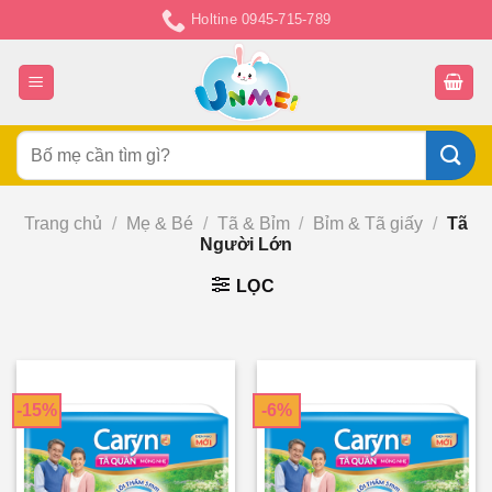
Chuyển
Holtine 0945-715-789
đến
nội
dung
Tìm
kiếm:
Trang chủ
/
Mẹ & Bé
/
Tã & Bỉm
/
Bỉm & Tã giấy
/
Tã
Người Lớn
LỌC
-15%
-6%