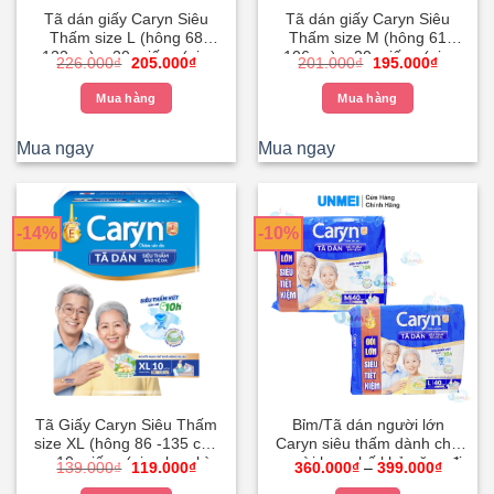
Tã dán giấy Caryn Siêu
Tã dán giấy Caryn Siêu
Thấm size L (hông 68
Thấm size M (hông 61
-122cm) – 20 miếng (giao
-106cm) – 20 miếng (giao
Giá
Giá
Giá
Giá
226.000
₫
205.000
₫
201.000
₫
195.000
₫
bao bì ngẫu nhiên)
bao bì ngẫu nhiên)
gốc
hiện
gốc
hiện
là:
tại
là:
tại
Mua hàng
Mua hàng
226.000₫.
là:
201.000₫.
là:
205.000₫.
195.000
Mua ngay
Mua ngay
-14%
-10%
Tã Giấy Caryn Siêu Thấm
Bỉm/Tã dán người lớn
size XL (hông 86 -135 cm)
Caryn siêu thấm dành cho
– 10 miếng (giao bao bì
người hạn chế khả năng đi
Giá
Giá
Khoản
139.000
₫
119.000
₫
360.000
₫
–
399.000
₫
ngẫu nhiên)
lại size M40/L40 miếng
gốc
hiện
giá: