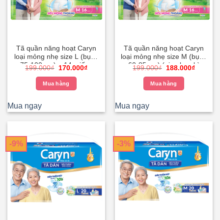
Tã quần năng hoạt Caryn
Tã quần năng hoạt Caryn
loại mỏng nhẹ size L (bụng
loại mỏng nhẹ size M (bụng
75-100 cm) – 14 miếng
60-85 cm) (giao bao bì
Giá
Giá
Giá
Giá
199.000
₫
170.000
₫
199.000
₫
188.000
₫
(giao bao bì ngẫu nhiên)
ngẫu nhiên)- 16 miếng
gốc
hiện
gốc
hiện
là:
tại
là:
tại
Mua hàng
Mua hàng
199.000₫.
là:
199.000₫.
là:
170.000₫.
188.000
Mua ngay
Mua ngay
-9%
-3%