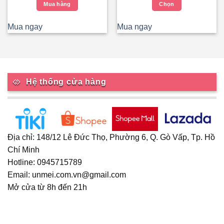
là:
tại
từ
Mua hàng
Chọn
139.000₫.
là:
360.00
119.000₫.
đến
Sản
399.00
phẩm
Mua ngay
Mua ngay
này
có
nhiều
biến
thể.
Hệ thống cửa hàng
Các
tùy
chọn
có
thể
Địa chỉ: 148/12 Lê Đức Thọ, Phường 6, Q. Gò Vấp, Tp. Hồ
được
Chí Minh
chọn
Hotline: 0945715789
trên
trang
Email: unmei.com.vn@gmail.com
sản
Mở cửa từ 8h đến 21h
phẩm