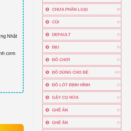
CHƯA PHÂN LOẠI
(8)
CŨI
(2)
DEFAULT
(2)
ợng Nhật
ĐỊU
(2)
ính cơm
ĐỒ CHƠI
(7)
ĐỒ DÙNG CHO BÉ
(62)
ĐỒ LÓT ĐỊNH HÌNH
(1)
GẬY CỌ RỬA
(1)
GHẾ ĂN
(1)
GHẾ ĂN
(1)