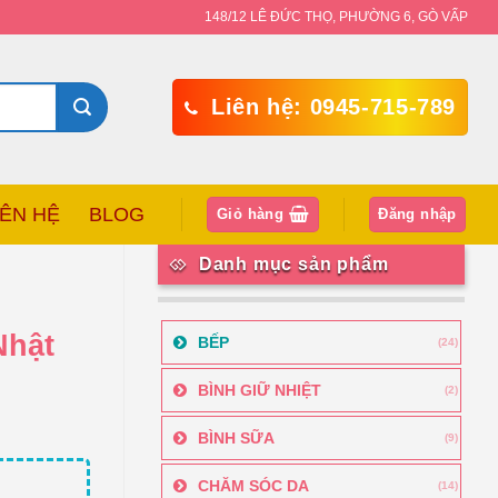
148/12 LÊ ĐỨC THỌ, PHƯỜNG 6, GÒ VẤP
Liên hệ: 0945-715-789
IÊN HỆ
BLOG
Giỏ hàng
Đăng nhập
Danh mục sản phẩm
Nhật
BẾP
(24)
BÌNH GIỮ NHIỆT
(2)
BÌNH SỮA
(9)
CHĂM SÓC DA
(14)