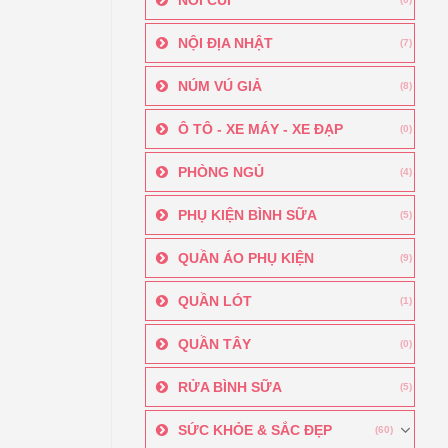
NỘI ĐỊA NHẬT
(7)
NÚM VÚ GIẢ
(8)
Ô TÔ - XE MÁY - XE ĐẠP
(0)
PHÒNG NGỦ
(4)
PHỤ KIỆN BÌNH SỮA
(5)
QUẦN ÁO PHỤ KIỆN
(9)
QUẦN LÓT
(1)
QUẦN TÂY
(0)
RỬA BÌNH SỮA
(5)
SỨC KHỎE & SẮC ĐẸP
(60)