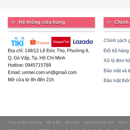
Hệ thống cửa hàng
Chính
Chính sách 
Đổi trả hàng
Địa chỉ: 148/12 Lê Đức Thọ, Phường 6,
Q. Gò Vấp, Tp. Hồ Chí Minh
Xử lý đơn h
Hotline: 0945715789
Bảo mật và 
Email: unmei.com.vn@gmail.com
Mở cửa từ 8h đến 21h
Bảo mật thôn
Thực phẩm bổ sung
Mẹ & Bé
Đồ Chơi
Giặt giũ & Vệ sinh
Nhà C