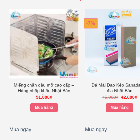
-7%
Miếng chắn dầu mỡ cao cấp –
Đá Mài Dao Kéo Sanada
Hàng nhập khẩu Nhật Bản
địa Nhật Bản
trắng
Giá
G
51.000
₫
45.000
₫
42.000
₫
gốc
h
là:
tạ
Mua hàng
Mua hàng
45.000₫.
là
4
Mua ngay
Mua ngay