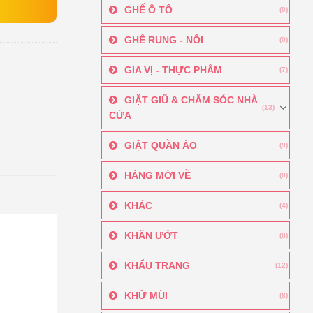
GHẾ Ô TÔ
(0)
GHẾ RUNG - NÔI
(0)
GIA VỊ - THỰC PHẨM
(7)
GIẶT GIŨ & CHĂM SÓC NHÀ
(13)
CỬA
GIẶT QUẦN ÁO
(9)
HÀNG MỚI VỀ
(0)
KHÁC
(4)
KHĂN ƯỚT
(8)
KHẨU TRANG
(12)
KHỬ MÙI
(8)