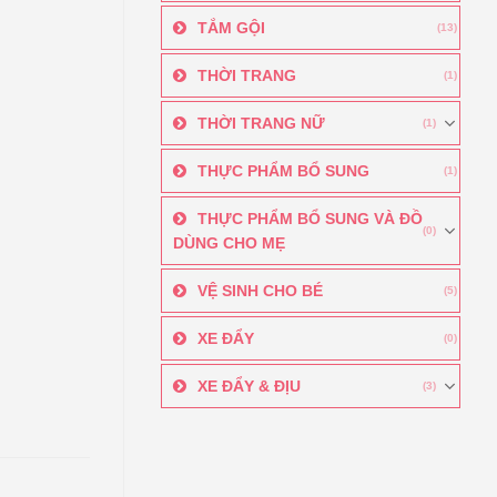
TẮM GỘI
(13)
THỜI TRANG
(1)
THỜI TRANG NỮ
(1)
THỰC PHẨM BỔ SUNG
(1)
THỰC PHẨM BỔ SUNG VÀ ĐỒ
(0)
DÙNG CHO MẸ
VỆ SINH CHO BÉ
(5)
XE ĐẨY
(0)
XE ĐẨY & ĐỊU
(3)