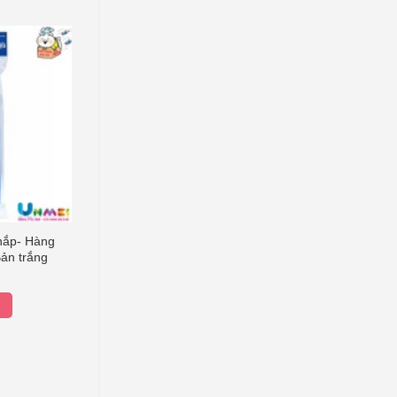
 nắp- Hàng
ản trắng