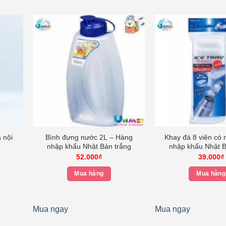
 nội
Bình đựng nước 2L – Hàng
Khay đá 8 viên có
nhập khẩu Nhật Bản trắng
nhập khẩu Nhật B
iá
52.000
₫
39.000
₫
iện
i
Mua hàng
Mua hàng
:
2.000₫.
Mua ngay
Mua ngay