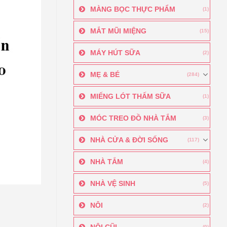
MÀNG BỌC THỰC PHẨM
(1)
MẮT MŨI MIỆNG
(15)
MÁY HÚT SỮA
(2)
MẸ & BÉ
(284)
MIẾNG LÓT THẤM SỮA
(1)
MÓC TREO ĐỒ NHÀ TẮM
(3)
NHÀ CỬA & ĐỜI SỐNG
(117)
NHÀ TẮM
(4)
NHÀ VỆ SINH
(5)
NÔI
(2)
NÔI CŨI
(0)