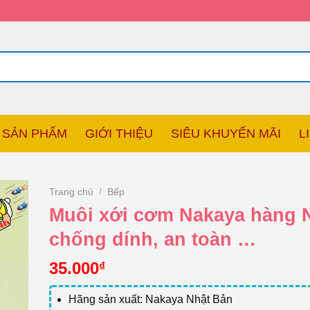
SẢN PHẨM
GIỚI THIỆU
SIÊU KHUYẾN MÃI
L
Trang chủ
/
Bếp
Muôi xới cơm Nakaya hàng 
chống dính, an toàn …
35.000
₫
Hãng sản xuất: Nakaya Nhật Bản