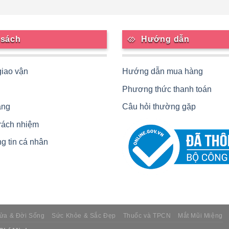
 sách
Hướng dẫn
giao vận
Hướng dẫn mua hàng
Phương thức thanh toán
àng
Câu hỏi thường gặp
trách nhiệm
g tin cá nhân
ửa & Đời Sống
Sức Khỏe & Sắc Đẹp
Thuốc và TPCN
Mắt Mũi Miệng