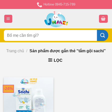
Chuyển
Holtine 0945-715-789
đến
nội
dung
Tìm
kiếm:
Trang chủ
/
Sản phẩm được gắn thẻ “tắm gội sachi”
LỌC
-24%