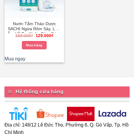
Nước Tắm Thảo Dược
SACHI Ngừa Rôm Sảy, Làm
Ấm Hỗ Trợ Ngăn Cảm Cúm,
Giá
Giá
169.000
₫
129.000
₫
Cảm Lạnh Cho Bé Lọ
gốc
hiện
là:
tại
250ml
Mua hàng
169.000₫.
là:
129.000₫.
Mua ngay
Hệ thống cửa hàng
Địa chỉ: 148/12 Lê Đức Thọ, Phường 6, Q. Gò Vấp, Tp. Hồ
Chí Minh