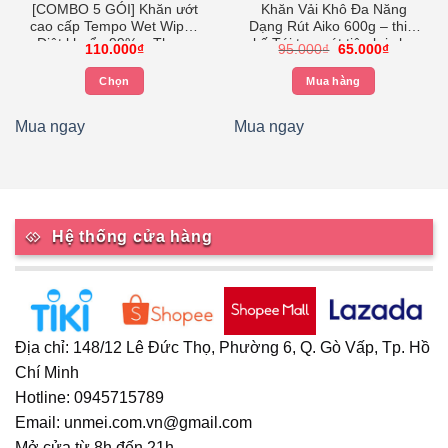
[COMBO 5 GÓI] Khăn ướt
Khăn Vải Khô Đa Năng
cao cấp Tempo Wet Wipes
Dạng Rút Aiko 600g – thiết
– Diệt khuẩn 99% – Thương
kế Túi treo rút tiện lợi cho
Giá
Giá
110.000
₫
95.000
₫
65.000
₫
hiệu Đức
Mẹ – khăn khô Size
gốc
hiện
là:
tại
20x20cm
Chọn
Mua hàng
95.000₫.
là:
0₫.
65.000₫.
Sản
phẩm
Mua ngay
Mua ngay
này
có
nhiều
biến
thể.
Hệ thống cửa hàng
Các
tùy
chọn
có
thể
Địa chỉ: 148/12 Lê Đức Thọ, Phường 6, Q. Gò Vấp, Tp. Hồ
được
Chí Minh
chọn
Hotline: 0945715789
trên
trang
Email: unmei.com.vn@gmail.com
sản
Mở cửa từ 8h đến 21h