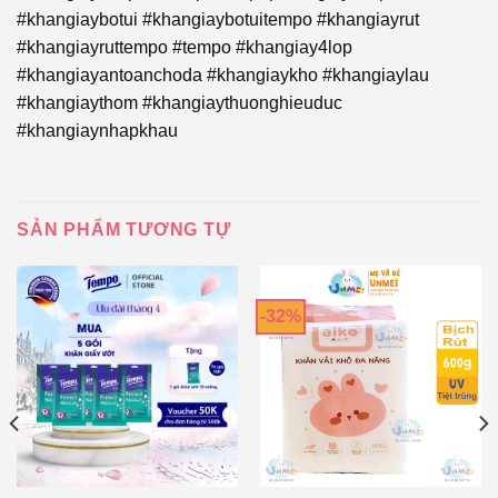
#khangiaybotui #khangiaybotuitempo #khangiayrut
#khangiayruttempo #tempo #khangiay4lop
#khangiayantoanchoda #khangiaykho #khangiaylau
#khangiaythom #khangiaythuonghieuduc
#khangiaynhapkhau
SẢN PHẨM TƯƠNG TỰ
-32%