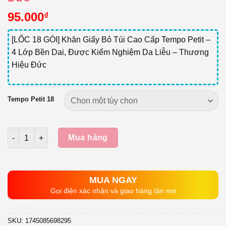
95.000
₫
[LỐC 18 GÓI] Khăn Giấy Bỏ Túi Cao Cấp Tempo Petit –
4 Lớp Bền Dai, Được Kiểm Nghiệm Da Liễu – Thương
Hiệu Đức
Tempo Petit 18
Số lượng
Mua hàng
MUA NGAY
Gọi điện xác nhận và giao hàng tận nơi
SKU:
1745085698295