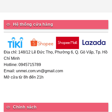
có
nhiều
biến
thể.
Các
Hệ thống cửa hàng
tùy
chọn
có
thể
được
Địa chỉ: 148/12 Lê Đức Thọ, Phường 6, Q. Gò Vấp, Tp. Hồ
chọn
Chí Minh
trên
Hotline: 0945715789
trang
sản
Email: unmei.com.vn@gmail.com
phẩm
Mở cửa từ 8h đến 21h
Chính sách