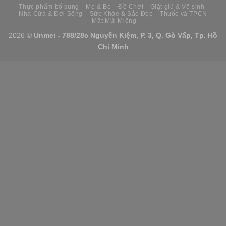
Thực phẩm bổ sung
Mẹ & Bé
Đồ Chơi
Giặt giũ & Vệ sinh
Nhà Cửa & Đời Sống
Sức Khỏe & Sắc Đẹp
Thuốc và TPCN
Mắt Mũi Miệng
2026 ©
Unmei - 788/28c Nguyễn Kiệm, P. 3, Q. Gò Vấp, Tp. Hồ
Chí Minh