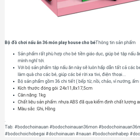
Bộ đồ chơi nấu ăn 36 món play house cho bé
Thông tin sản phẩm
Sản phẩm rất phù hợp cho bé tiền giáo dục, giúp bé tập nấu ă
mình nghĩ tới.
Với bộ sản phẩm tập nấu ăn này sẽ luôn hấp dẫn tất cả các 
làm quà cho các bé, giúp các bé rời xa tivi, điện thoại….
Bộ sản phẩm gồm 36 chi tiết ( bếp từ, nồi, chảo, vỉ nướng, ấm 
Kích thước đóng gói :
2
4x
11,8
x
17,
5cm
Cân nặng: 1kg
Chất liệu sản phẩm: nhựa ABS đã qua kiểm định chất lượng a
Màu sắc :
Ghi
, Hồng
.
Tab: #bodochoinauan #bodochoinauan36mon #bodochoinauan36m
#bodochoichobegai #dochoinauan #nauan #bodochoinhabep #do