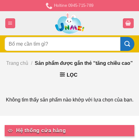
Chuyển
Holtine 0945-715-789
đến
nội
dung
Tìm
kiếm:
Trang chủ
/
Sản phẩm được gắn thẻ “tăng chiều cao”
LỌC
Không tìm thấy sản phẩm nào khớp với lựa chọn của bạn.
Hệ thống cửa hàng