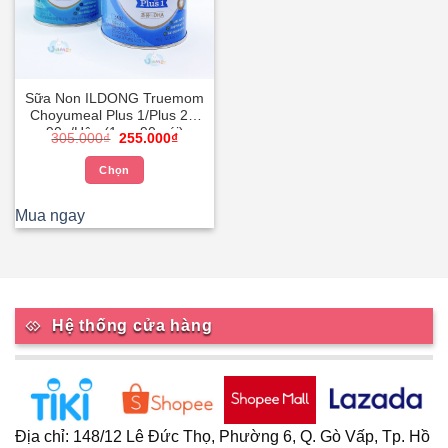
Sữa Non ILDONG Truemom
Choyumeal Plus 1/Plus 2 –
90g/Hộp (1g x 90 gói)
Giá
Giá
305.000
₫
255.000
₫
gốc
hiện
là:
tại
Chọn
305.000₫.
là:
255.000₫.
Sản
phẩm
Mua ngay
này
có
nhiều
biến
thể.
Hệ thống cửa hàng
Các
tùy
chọn
có
thể
Địa chỉ: 148/12 Lê Đức Thọ, Phường 6, Q. Gò Vấp, Tp. Hồ
được