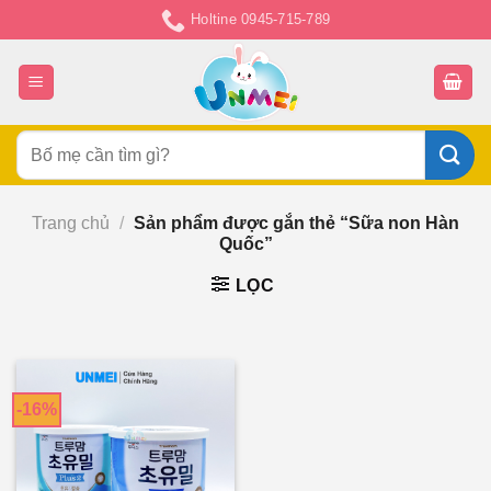
Chuyển
Holtine 0945-715-789
đến
nội
dung
Tìm
kiếm:
Trang chủ
/
Sản phẩm được gắn thẻ “Sữa non Hàn
Quốc”
LỌC
-16%