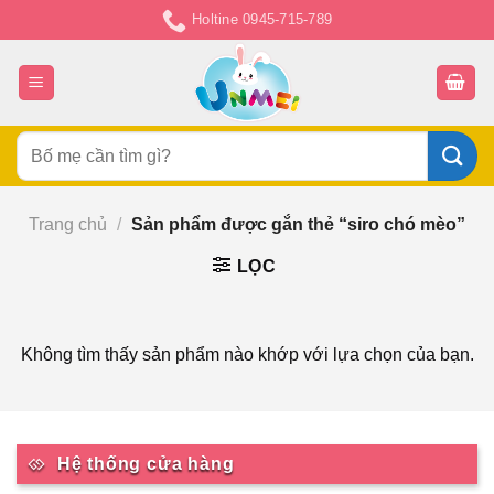
Chuyển
Holtine 0945-715-789
đến
nội
dung
Tìm
kiếm:
Trang chủ
/
Sản phẩm được gắn thẻ “siro chó mèo”
LỌC
Không tìm thấy sản phẩm nào khớp với lựa chọn của bạn.
Hệ thống cửa hàng