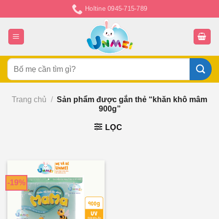
Chuyển
Holtine 0945-715-789
đến
nội
dung
Tìm
kiếm:
Trang chủ
/
Sản phẩm được gắn thẻ “khăn khô mâm
900g”
LỌC
-19%