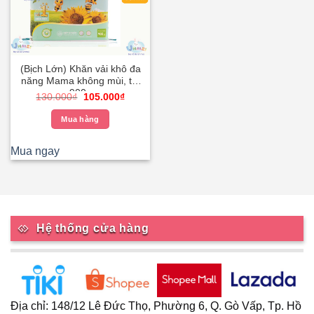
(Bịch Lớn) Khăn vải khô đa
năng Mama không mùi, túi
900g
Giá
Giá
130.000
₫
105.000
₫
gốc
hiện
là:
tại
Mua hàng
130.000₫.
là:
105.000₫.
Mua ngay
Hệ thống cửa hàng
Địa chỉ: 148/12 Lê Đức Thọ, Phường 6, Q. Gò Vấp, Tp. Hồ