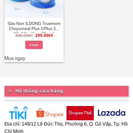
Sữa Non ILDONG Truemom
Choyumeal Plus 1/Plus 2 –
90g/Hộp (1g x 90 gói)
Giá
Giá
305.000
₫
255.000
₫
gốc
hiện
là:
tại
Chọn
305.000₫.
là:
255.000₫.
Sản
phẩm
Mua ngay
này
có
nhiều
biến
thể.
Hệ thống cửa hàng
Các
tùy
chọn
có
thể
Địa chỉ: 148/12 Lê Đức Thọ, Phường 6, Q. Gò Vấp, Tp. Hồ
được
Chí Minh
chọn