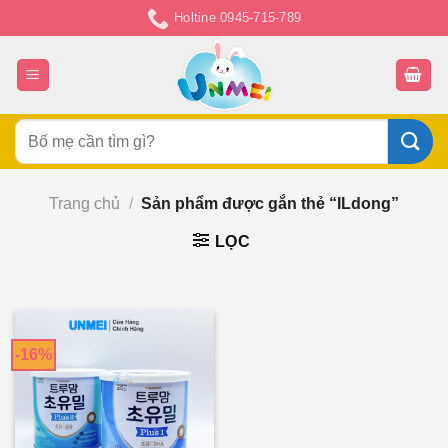
Chuyển
Holtine 0945-715-789
đến
nội
dung
Tìm
kiếm:
Trang chủ
/
Sản phẩm được gắn thẻ “ILdong”
LỌC
-16%