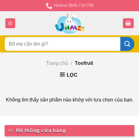
Chuyển
Holtine 0945-715-789
đến
nội
dung
Tìm
kiếm:
Trang chủ
/
Toofruit
LỌC
Không tìm thấy sản phẩm nào khớp với lựa chọn của bạn.
Hệ thống cửa hàng