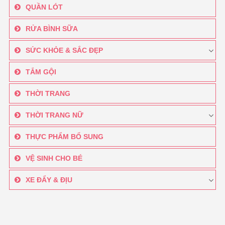
QUẦN LÓT
RỬA BÌNH SỮA
SỨC KHỎE & SẮC ĐẸP
TẮM GỘI
THỜI TRANG
THỜI TRANG NỮ
THỰC PHẨM BỔ SUNG
VỆ SINH CHO BÉ
XE ĐẨY & ĐỊU