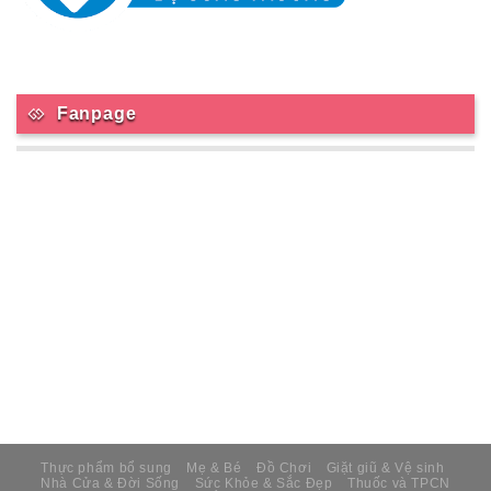
Fanpage
Thực phẩm bổ sung
Mẹ & Bé
Đồ Chơi
Giặt giũ & Vệ sinh
Nhà Cửa & Đời Sống
Sức Khỏe & Sắc Đẹp
Thuốc và TPCN