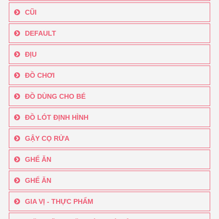
CŨI
DEFAULT
ĐỊU
ĐỒ CHƠI
ĐỒ DÙNG CHO BÉ
ĐỒ LÓT ĐỊNH HÌNH
GẬY CỌ RỬA
GHẾ ĂN
GHẾ ĂN
GIA VỊ - THỰC PHẨM