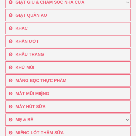
GIẶT GIŨ & CHĂM SÓC NHÀ CỬA
GIẶT QUẦN ÁO
KHÁC
KHĂN ƯỚT
KHẨU TRANG
KHỬ MÙI
MÀNG BỌC THỰC PHẨM
MẮT MŨI MIỆNG
MÁY HÚT SỮA
MẸ & BÉ
MIẾNG LÓT THẤM SỮA