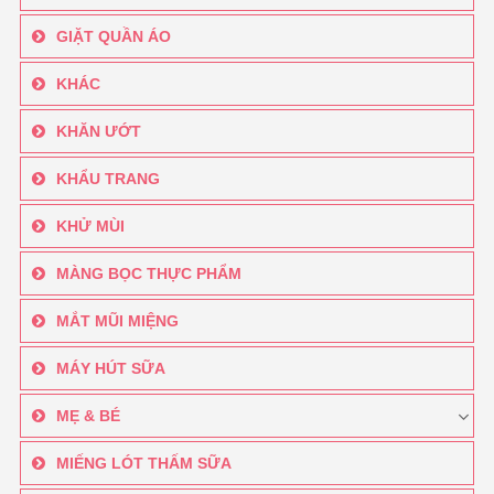
GIẶT QUẦN ÁO
KHÁC
KHĂN ƯỚT
KHẨU TRANG
KHỬ MÙI
MÀNG BỌC THỰC PHẨM
MẮT MŨI MIỆNG
MÁY HÚT SỮA
MẸ & BÉ
MIẾNG LÓT THẤM SỮA