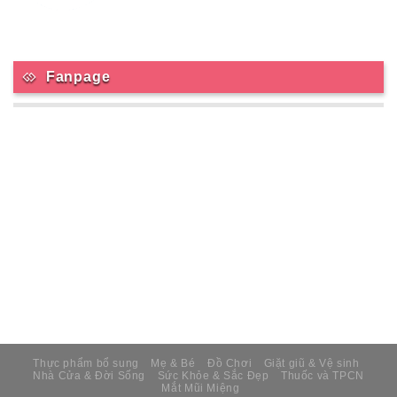
Fanpage
Thực phẩm bổ sung
Mẹ & Bé
Đồ Chơi
Giặt giũ & Vệ sinh
Nhà Cửa & Đời Sống
Sức Khỏe & Sắc Đẹp
Thuốc và TPCN
Mắt Mũi Miệng