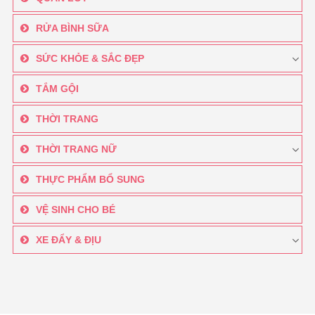
RỬA BÌNH SỮA
SỨC KHỎE & SẮC ĐẸP
TẮM GỘI
THỜI TRANG
THỜI TRANG NỮ
THỰC PHẨM BỔ SUNG
VỆ SINH CHO BÉ
XE ĐẨY & ĐỊU