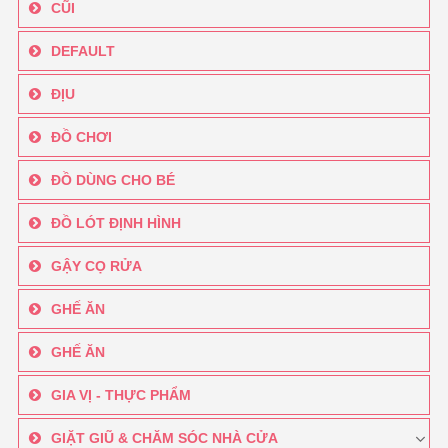
CŨI
DEFAULT
ĐỊU
ĐỒ CHƠI
ĐỒ DÙNG CHO BÉ
ĐỒ LÓT ĐỊNH HÌNH
GẬY CỌ RỬA
GHẾ ĂN
GHẾ ĂN
GIA VỊ - THỰC PHẨM
GIẶT GIŨ & CHĂM SÓC NHÀ CỬA