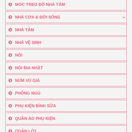
MÓC TREO ĐỒ NHÀ TẮM
NHÀ CỬA & ĐỜI SỐNG
NHÀ TẮM
NHÀ VỆ SINH
NÔI
NỘI ĐỊA NHẬT
NÚM VÚ GIẢ
PHÒNG NGỦ
PHỤ KIỆN BÌNH SỮA
QUẦN ÁO PHỤ KIỆN
QUẦN LÓT