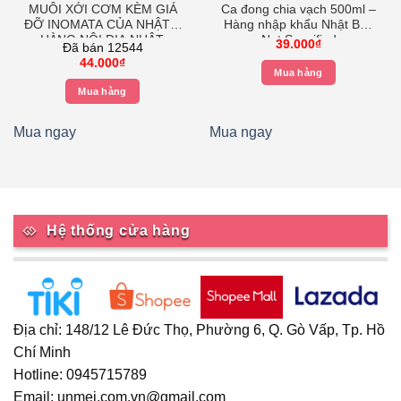
MUÔI XỚI CƠM KÈM GIÁ
Ca đong chia vạch 500ml –
ĐỠ INOMATA CỦA NHẬT –
Hàng nhập khẩu Nhật Bản
HÀNG NỘI ĐỊA NHẬT,
Not Specified
39.000
₫
Đã bán 12544
muỗng xới cơm có kèm giá
44.000
₫
đỡ giúp treo lên gọn gàng,
Mua hàng
muỗng xới cơm được sản
Mua hàng
xuất tại Nhật Trong suốt
Mua ngay
Mua ngay
Hệ thống cửa hàng
Địa chỉ: 148/12 Lê Đức Thọ, Phường 6, Q. Gò Vấp, Tp. Hồ
Chí Minh
Hotline: 0945715789
Email: unmei.com.vn@gmail.com