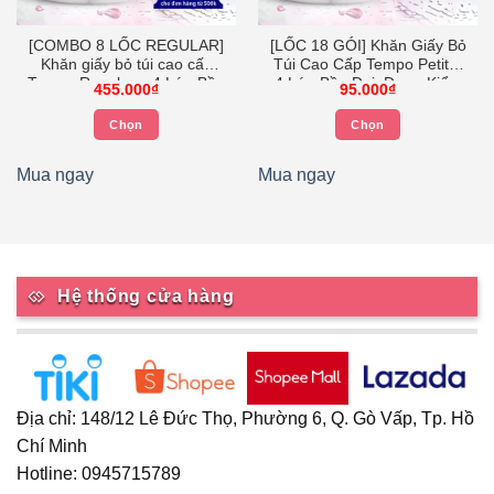
[COMBO 8 LỐC REGULAR]
[LỐC 18 GÓI] Khăn Giấy Bỏ
Khăn giấy bỏ túi cao cấp
Túi Cao Cấp Tempo Petit –
Tempo Regular – 4 Lớp Bền
4 Lớp Bền Dai, Được Kiểm
455.000
₫
95.000
₫
Dai – Thương hiệu Đức
Nghiệm Da Liễu – Thương
Hiệu Đức
Chọn
Chọn
0₫.
Sản
Sản
phẩm
phẩm
Mua ngay
Mua ngay
này
này
có
có
nhiều
nhiều
biến
biến
thể.
thể.
Hệ thống cửa hàng
Các
Các
tùy
tùy
chọn
chọn
có
có
thể
thể
Địa chỉ: 148/12 Lê Đức Thọ, Phường 6, Q. Gò Vấp, Tp. Hồ
được
được
Chí Minh
chọn
chọn
Hotline: 0945715789
trên
trên