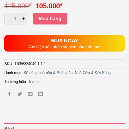
Giá
Giá
125.000
105.000
₫
₫
gốc
hiện
Số lượng
là:
tại
Mua hàng
125.000₫.
là:
105.000₫.
MUA NGAY
Gọi điện xác nhận và giao hàng tận nơi
SKU:
11056834049-1-1-1
Danh mục:
Đồ dùng nhà bếp & Phòng ăn
,
Nhà Cửa & Đời Sống
Thương hiệu:
Tempo
Mô tả