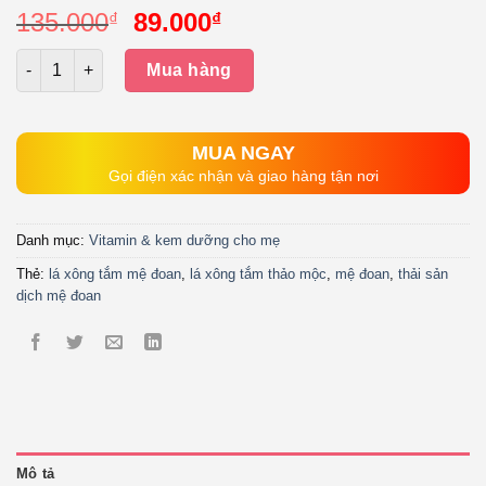
Giá
Giá
135.000
89.000
₫
₫
gốc
hiện
Số lượng
là:
tại
Mua hàng
135.000₫.
là:
89.000₫.
MUA NGAY
Gọi điện xác nhận và giao hàng tận nơi
Danh mục:
Vitamin & kem dưỡng cho mẹ
Thẻ:
lá xông tắm mệ đoan
,
lá xông tắm thảo mộc
,
mệ đoan
,
thải sản
dịch mệ đoan
Mô tả