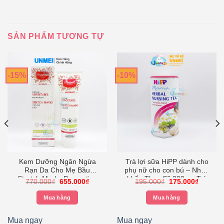
SẢN PHẨM TƯƠNG TỰ
-15%
-10%
Kem Dưỡng Ngăn Ngừa
Trà lợi sữa HiPP dành cho
Rạn Da Cho Mẹ Bầu
phụ nữ cho con bú – Nhập
Stretch Marks Prevention
khẩu Thụy Sỹ 200g – Trà
ng
Giá
Giá
Giá
Giá
770.000
₫
655.000
₫
195.000
₫
175.000
₫
Cream Mustela 150ml
sản phụ Hipp
gốc
hiện
gốc
hiện
là:
tại
là:
tại
Mua hàng
Mua hàng
00₫
770.000₫.
là:
195.000₫.
là:
655.000₫.
175.000
00₫
Mua ngay
Mua ngay