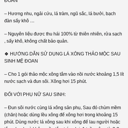
ĐOAN
– Hương nhu, ngải cứu, lá tràm, ngũ sắc, lá bưởi, bạch
đàn sấy khô …
– Nguyên liệu được thu hái 100% từ thiên nhiên, rửa sạch
, sấy khô, không chất bảo quản.
🍀 HƯỚNG DẪN SỬ DỤNG LÁ XÔNG THẢO MỘC SAU
SINH MỆ ĐOAN
– Cho 1 gói thảo mộc xông tắm vào nồi nước khoảng 1,5 lít
nước sạch và đun sôi. Xông hơi 15 phút.
ĐỐI VỚI PHỤ NỮ SAU SINH:
– Đun sôi nước cùng lá xông sản phụ, Sau đó chùm mềm
(chăn) hoặc dùng lều xông để xông hơi trong khoảng 15
phút. Dùng nước lá xông sau khi xông để lau người hoặc