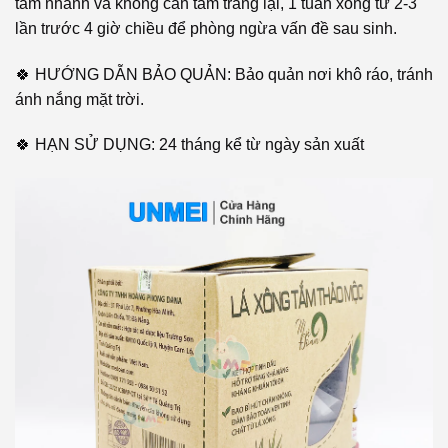
tắm nhanh và không cần tắm tráng lại, 1 tuần xông từ 2-3
lần trước 4 giờ chiều để phòng ngừa vấn đề sau sinh.
🍀 HƯỚNG DẪN BẢO QUẢN: Bảo quản nơi khô ráo, tránh
ánh nắng mặt trời.
🍀 HẠN SỬ DỤNG: 24 tháng kể từ ngày sản xuất