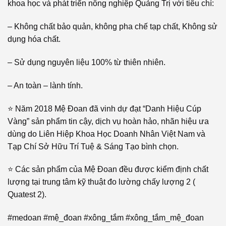
khoa học và phát triển nông nghiệp Quảng Trị với tiêu chí:
– Không chất bảo quản, không pha chế tạp chất, Không sử
dụng hóa chất.
– Sử dụng nguyên liệu 100% từ thiên nhiên.
– An toàn – lành tính.
⭐ Năm 2018 Mệ Đoan đã vinh dự đạt “Danh Hiệu Cúp
Vàng” sản phẩm tin cậy, dịch vụ hoàn hảo, nhãn hiệu ưa
dùng do Liên Hiệp Khoa Học Doanh Nhân Việt Nam và
Tạp Chí Sở Hữu Trí Tuệ & Sáng Tạo bình chọn.
⭐ Các sản phẩm của Mệ Đoan đều được kiểm định chất
lượng tại trung tâm kỹ thuật đo lường chấy lượng 2 (
Quatest 2).
#medoan #mệ_đoan #xông_tắm #xông_tắm_mệ_đoan