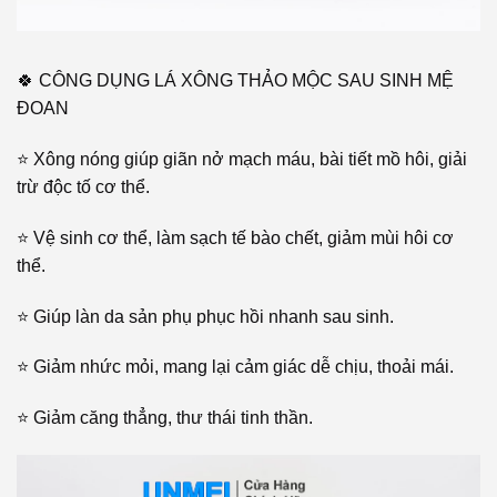
🍀 CÔNG DỤNG LÁ XÔNG THẢO MỘC SAU SINH MỆ
ĐOAN
⭐ Xông nóng giúp giãn nở mạch máu, bài tiết mồ hôi, giải
trừ độc tố cơ thể.
⭐ Vệ sinh cơ thể, làm sạch tế bào chết, giảm mùi hôi cơ
thể.
⭐ Giúp làn da sản phụ phục hồi nhanh sau sinh.
⭐ Giảm nhức mỏi, mang lại cảm giác dễ chịu, thoải mái.
⭐ Giảm căng thẳng, thư thái tinh thần.