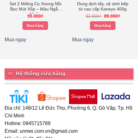
Set 2 Miếng Cọ Xoong Nồi
Dung dịch tẩy, vệ sinh bếp
Bọc Mút Xốp – Màu Ngẫu
từ cao cấp Kaneyo 400g
Nhiên
Giá
Giá
55.000
₫
92.000
₫
89.000
₫
gốc
hiện
là:
tại
Mua hàng
Mua hàng
92.000₫.
là:
89.000₫.
Mua ngay
Mua ngay
Hệ thống cửa hàng
Địa chỉ: 148/12 Lê Đức Thọ, Phường 6, Q. Gò Vấp, Tp. Hồ
Chí Minh
Hotline: 0945715789
Email: unmei.com.vn@gmail.com