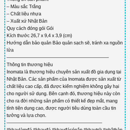
– Màu sắc Trắng
– Chất liệu nhựa
– Xuất xứ Nhật Bản
Quy cách đóng gói Gói
Kích thước 26,7 x 9,4 x 3,9 (cm)
Hướng dẫn bảo quản Bảo quản sạch sẽ, tránh xa nguồn
lửa
——————————————————————
Thông tin thương hiệu
Inomata là thương hiệu chuyên sản xuất đồ gia dụng tại
Nhật Bản. Các sản phẩm của Inomata được sản xuất từ
chất liệu cao cấp, đã được kiểm nghiệm không gây hại
cho người sử dụng. Bên cạnh đó, thương hiệu này còn
cho ra đời những sản phẩm có thiết kế đẹp mắt, mang
tính tiện dụng cao, được người tiêu dùng toàn cầu tin
tưởng và lựa chọn.
————————————————————–
#khaylàmđá #khayđá #khayđácónắp #khaytrữ #nhậtbản