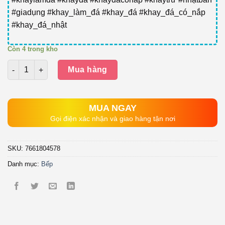
#giadụng #khay_làm_đá #khay_đá #khay_đá_có_nắp
#khay_đá_nhật
Còn 4 trong kho
Số lượng
Mua hàng
MUA NGAY
Gọi điện xác nhận và giao hàng tận nơi
SKU:
7661804578
Danh mục:
Bếp