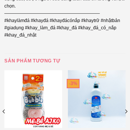
chọn.
————————————————————–
#khaylàmđá #khayđá #khayđácónắp #khaytrữ #nhậtbản
#giadụng #khay_làm_đá #khay_đá #khay_đá_có_nắp
#khay_đá_nhật
SẢN PHẨM TƯƠNG TỰ
-3%