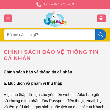
Chuyển
Holtine 0945-715-789
đến
nội
dung
Tìm
kiếm:
CHÍNH SÁCH BẢO VỆ THÔNG TIN
CÁ NHÂN
Chính sách bảo vệ thông tin cá nhân
a. Mục đích và phạm vi thu thập
Việc thu thập dữ liệu chủ yếu trên website Aiko bao gồm:
số chứng minh nhân dân/ Passport, điện thoại, email, họ
và tên, giới tính, ngày sinh, quốc tịch và địa chỉ của Khách